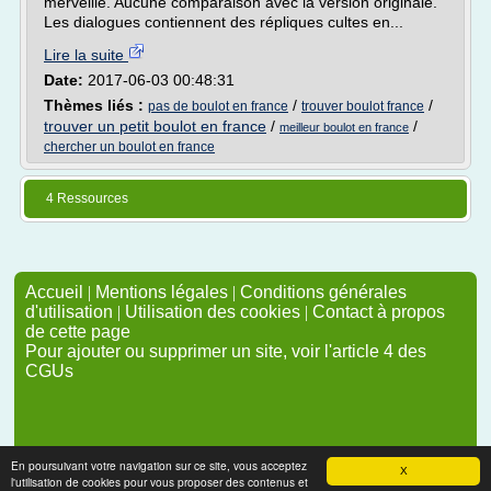
merveille. Aucune comparaison avec la version originale.
Les dialogues contiennent des répliques cultes en...
Lire la suite
Date:
2017-06-03 00:48:31
Thèmes liés :
/
/
pas de boulot en france
trouver boulot france
trouver un petit boulot en france
/
/
meilleur boulot en france
chercher un boulot en france
4 Ressources
Accueil
|
Mentions légales
|
Conditions générales
d'utilisation
|
Utilisation des cookies
|
Contact à propos
de cette page
Pour ajouter ou supprimer un site, voir l'article 4 des
CGUs
En poursuivant votre navigation sur ce site, vous acceptez
X
l'utilisation de cookies pour vous proposer des contenus et