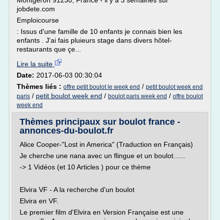
Montgeron 91230, France - il y a 3 semaines sur
jobdete.com
Emploicourse
: Issus d'une famille de 10 enfants je connais bien les
enfants . J'ai fais pluieurs stage dans divers hôtel-
restaurants que çe...
Lire la suite
Date:
2017-06-03 00:30:04
Thèmes liés :
/
offre petit boulot le week end
petit boulot week end
/
petit boulot week end
/
/
paris
boulot paris week end
offre boulot
week end
Thèmes principaux sur boulot france -
annonces-du-boulot.fr
Alice Cooper-"Lost in America" (Traduction en Français)
Je cherche une nana avec un flingue et un boulot......
-> 1 Vidéos (et 10 Articles ) pour ce thème
Elvira VF - A la recherche d'un boulot
Elvira en VF.
Le premier film d'Elvira en Version Française est une