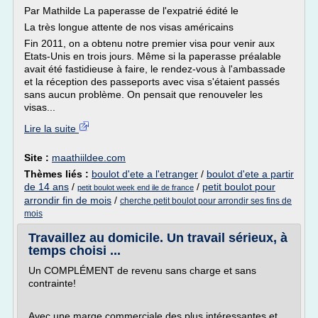
Par Mathilde La paperasse de l'expatrié édité le
La très longue attente de nos visas américains
Fin 2011, on a obtenu notre premier visa pour venir aux
Etats-Unis en trois jours. Même si la paperasse préalable
avait été fastidieuse à faire, le rendez-vous à l'ambassade
et la réception des passeports avec visa s'étaient passés
sans aucun problème. On pensait que renouveler les
visas...
Lire la suite
Site :
maathiildee.com
Thèmes liés :
boulot d'ete a l'etranger
/
boulot d'ete a partir
de 14 ans
/
/
petit boulot pour
petit boulot week end ile de france
arrondir fin de mois
/
cherche petit boulot pour arrondir ses fins de
mois
Travaillez au domicile. Un travail sérieux, à
temps choisi ...
Un COMPLÉMENT de revenu sans charge et sans
contrainte!
Avec une marge commerciale des plus intéressantes et