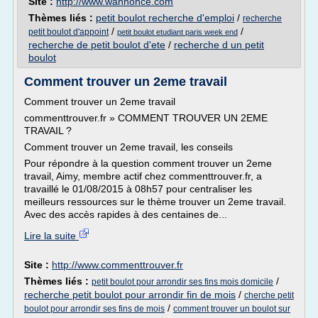
Site :
http://www.wannonce.com
Thèmes liés :
petit boulot recherche d'emploi
/
recherche
/
/
petit boulot d'appoint
petit boulot etudiant paris week end
recherche de petit boulot d'ete
/
recherche d un petit
boulot
Comment trouver un 2eme travail
Comment trouver un 2eme travail
commenttrouver.fr » COMMENT TROUVER UN 2EME
TRAVAIL ?
Comment trouver un 2eme travail, les conseils
Pour répondre à la question comment trouver un 2eme
travail, Aimy, membre actif chez commenttrouver.fr, a
travaillé le 01/08/2015 à 08h57 pour centraliser les
meilleurs ressources sur le thème trouver un 2eme travail.
Avec des accès rapides à des centaines de...
Lire la suite
Site :
http://www.commenttrouver.fr
Thèmes liés :
/
petit boulot pour arrondir ses fins mois domicile
recherche petit boulot pour arrondir fin de mois
/
cherche petit
/
boulot pour arrondir ses fins de mois
comment trouver un boulot sur