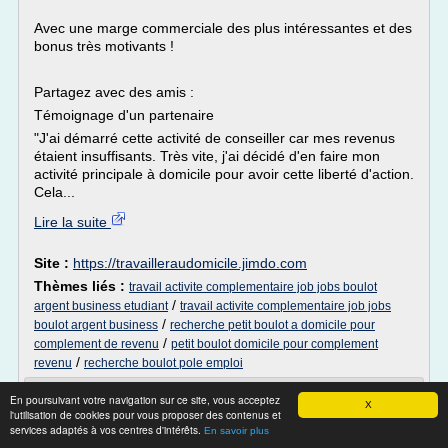
Avec une marge commerciale des plus intéressantes et des
bonus très motivants !
Partagez avec des amis :
Témoignage d'un partenaire
"J'ai démarré cette activité de conseiller car mes revenus
étaient insuffisants. Très vite, j'ai décidé d'en faire mon
activité principale à domicile pour avoir cette liberté d'action.
Cela...
Lire la suite
Site :
https://travailleraudomicile.jimdo.com
Thèmes liés :
travail activite complementaire job jobs boulot
/
argent business etudiant
travail activite complementaire job jobs
/
boulot argent business
recherche petit boulot a domicile pour
/
complement de revenu
petit boulot domicile pour complement
/
revenu
recherche boulot pole emploi
Notre univers produit - Travailler au
En poursuivant votre navigation sur ce site, vous acceptez
X
domicile avec LR ...
l'utilisation de cookies pour vous proposer des contenus et
services adaptés à vos centres d'intérêts.
En savoir plus
Un COMPLÉMENT de revenu sans charge et sans