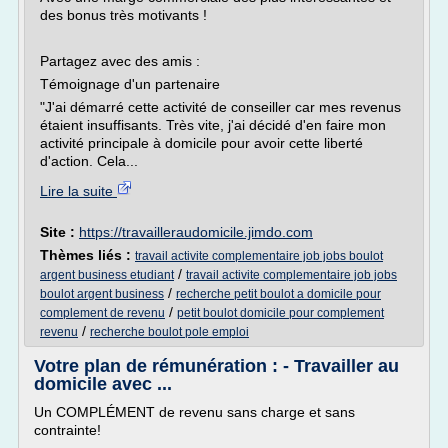
des bonus très motivants !
Partagez avec des amis :
Témoignage d'un partenaire
"J'ai démarré cette activité de conseiller car mes revenus
étaient insuffisants. Très vite, j'ai décidé d'en faire mon
activité principale à domicile pour avoir cette liberté
d'action. Cela...
Lire la suite
Site :
https://travailleraudomicile.jimdo.com
Thèmes liés :
travail activite complementaire job jobs boulot
/
argent business etudiant
travail activite complementaire job jobs
/
boulot argent business
recherche petit boulot a domicile pour
/
complement de revenu
petit boulot domicile pour complement
/
revenu
recherche boulot pole emploi
Votre plan de rémunération : - Travailler au
domicile avec ...
Un COMPLÉMENT de revenu sans charge et sans
contrainte!