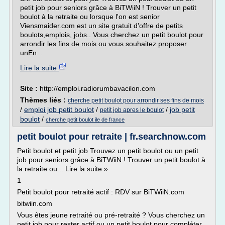
petit job pour seniors grâce à BiTWiiN ! Trouver un petit
boulot à la retraite ou lorsque l'on est senior
Viensmaider.com est un site gratuit d'offre de petits
boulots,emplois, jobs.. Vous cherchez un petit boulot pour
arrondir les fins de mois ou vous souhaitez proposer
unEn...
Lire la suite
Site :
http://emploi.radiorumbavacilon.com
Thèmes liés :
cherche petit boulot pour arrondir ses fins de mois
/
emploi job petit boulot
/
/
job petit
petit job apres le boulot
boulot
/
cherche petit boulot ile de france
petit boulot pour retraite | fr.searchnow.com
Petit boulot et petit job Trouvez un petit boulot ou un petit
job pour seniors grâce à BiTWiiN ! Trouver un petit boulot à
la retraite ou... Lire la suite »
1
Petit boulot pour retraité actif : RDV sur BiTWiiN.com
bitwiin.com
Vous êtes jeune retraité ou pré-retraité ? Vous cherchez un
petit job pour rester actif ou un petit boulot pour compléter