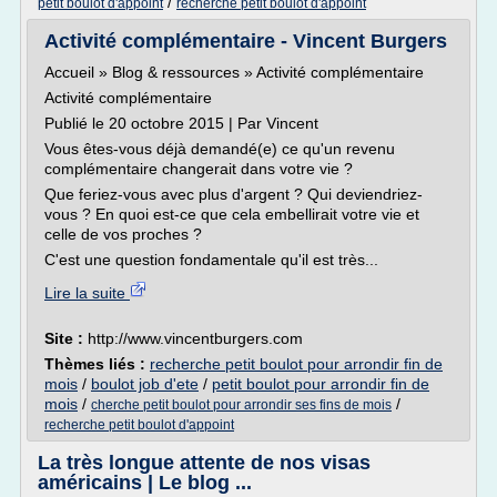
/
petit boulot d'appoint
recherche petit boulot d'appoint
Activité complémentaire - Vincent Burgers
Accueil » Blog & ressources » Activité complémentaire
Activité complémentaire
Publié le 20 octobre 2015 | Par Vincent
Vous êtes-vous déjà demandé(e) ce qu'un revenu
complémentaire changerait dans votre vie ?
Que feriez-vous avec plus d'argent ? Qui deviendriez-
vous ? En quoi est-ce que cela embellirait votre vie et
celle de vos proches ?
C'est une question fondamentale qu'il est très...
Lire la suite
Site :
http://www.vincentburgers.com
Thèmes liés :
recherche petit boulot pour arrondir fin de
mois
/
boulot job d'ete
/
petit boulot pour arrondir fin de
mois
/
/
cherche petit boulot pour arrondir ses fins de mois
recherche petit boulot d'appoint
La très longue attente de nos visas
américains | Le blog ...