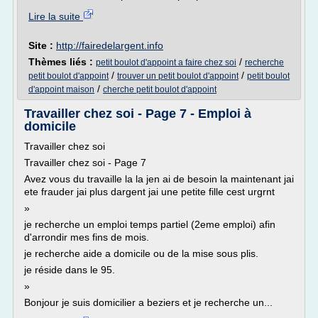
Lire la suite
Site :
http://fairedelargent.info
Thèmes liés :
/
petit boulot d'appoint a faire chez soi
recherche
/
/
petit boulot d'appoint
trouver un petit boulot d'appoint
petit boulot
/
d'appoint maison
cherche petit boulot d'appoint
Travailler chez soi - Page 7 - Emploi à
domicile
Travailler chez soi
Travailler chez soi - Page 7
Avez vous du travaille la la jen ai de besoin la maintenant jai
ete frauder jai plus dargent jai une petite fille cest urgrnt
»
je recherche un emploi temps partiel (2eme emploi) afin
d'arrondir mes fins de mois.
je recherche aide a domicile ou de la mise sous plis.
je réside dans le 95.
»
Bonjour je suis domicilier a beziers et je recherche un...