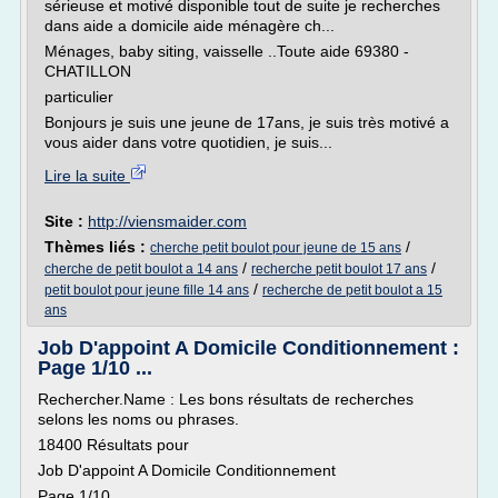
sérieuse et motivé disponible tout de suite je recherches
dans aide a domicile aide ménagère ch...
Ménages, baby siting, vaisselle ..Toute aide 69380 -
CHATILLON
particulier
Bonjours je suis une jeune de 17ans, je suis très motivé a
vous aider dans votre quotidien, je suis...
Lire la suite
Site :
http://viensmaider.com
Thèmes liés :
/
cherche petit boulot pour jeune de 15 ans
/
/
cherche de petit boulot a 14 ans
recherche petit boulot 17 ans
/
petit boulot pour jeune fille 14 ans
recherche de petit boulot a 15
ans
Job D'appoint A Domicile Conditionnement :
Page 1/10 ...
Rechercher.Name : Les bons résultats de recherches
selons les noms ou phrases.
18400 Résultats pour
Job D'appoint A Domicile Conditionnement
Page 1/10