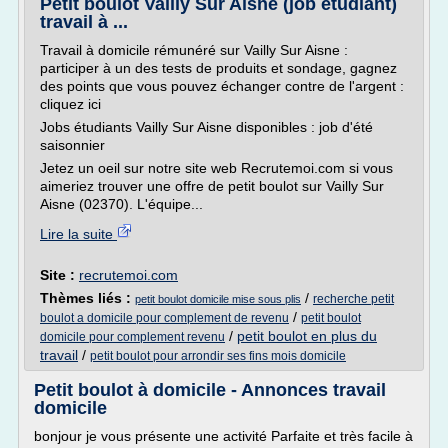
Petit boulot Vailly Sur Aisne (job étudiant)
travail à ...
Travail à domicile rémunéré sur Vailly Sur Aisne :
participer à un des tests de produits et sondage, gagnez
des points que vous pouvez échanger contre de l'argent :
cliquez ici
Jobs étudiants Vailly Sur Aisne disponibles : job d'été
saisonnier
Jetez un oeil sur notre site web Recrutemoi.com si vous
aimeriez trouver une offre de petit boulot sur Vailly Sur
Aisne (02370). L'équipe...
Lire la suite
Site :
recrutemoi.com
Thèmes liés :
/
recherche petit
petit boulot domicile mise sous plis
/
boulot a domicile pour complement de revenu
petit boulot
/
petit boulot en plus du
domicile pour complement revenu
travail
/
petit boulot pour arrondir ses fins mois domicile
Petit boulot à domicile - Annonces travail
domicile
bonjour je vous présente une activité Parfaite et très facile à