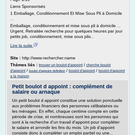
Liens Sponsorisés
1 Emballage, Conditionnement Et Mise Sous Pli à Domicile
...
Emballage, conditionnement et mise sous pli à domicile ...
Urgent, Retraitée recherche pour quelques heures par jour
petits job, conditionnement, mise sous plis...
Lire la suite
Site :
http://www.rechercher.name
Thèmes liés :
/
trouver un boulot d'appoint
cherche boulot
/
/
/
d'appoint
boulot d'appoint
boulot d'appoint
boulot d'appoint definition
a la maison
Petit boulot d appoint : complément de
salaire ou arnaque
Un petit boulot d appoint constitue une solution ponctuelle
aux problèmes financiers des personnes célibataires ou
les ménages. En effet, chaque centime compte en cette
période de crise, et nombreuses sont les personnes qui
sont à la recherche d'un travail d'appoint pour compléter
le salaire et arrondir les fins du mois. Un job d'appoint
consiste donc à compléter un emploi partiel ou une...