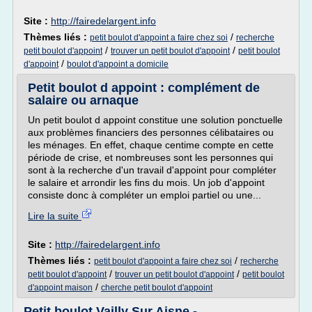
Site :
http://fairedelargent.info
Thèmes liés :
/
petit boulot d'appoint a faire chez soi
recherche
/
/
petit boulot d'appoint
trouver un petit boulot d'appoint
petit boulot
/
d'appoint
boulot d'appoint a domicile
Petit boulot d appoint : complément de
salaire ou arnaque
Un petit boulot d appoint constitue une solution ponctuelle
aux problèmes financiers des personnes célibataires ou
les ménages. En effet, chaque centime compte en cette
période de crise, et nombreuses sont les personnes qui
sont à la recherche d'un travail d'appoint pour compléter
le salaire et arrondir les fins du mois. Un job d'appoint
consiste donc à compléter un emploi partiel ou une...
Lire la suite
Site :
http://fairedelargent.info
Thèmes liés :
/
petit boulot d'appoint a faire chez soi
recherche
/
/
petit boulot d'appoint
trouver un petit boulot d'appoint
petit boulot
/
d'appoint maison
cherche petit boulot d'appoint
Petit boulot Vailly Sur Aisne -