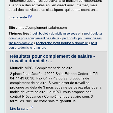
l'ensemble des offres de travail à la maison correspondent
à la fois à des activités en lien direct avec internet, mais
aussi des activités plus classiques, qui connaissent un...
Lire la suite
Site :
http://complement-salaire.com
Thèmes liés :
/
petit boulot a domicile mise sous pli
petit boulot a
/
domicile pour complement de salaire
petit boulot pour arrondir ses
/
recherche petit boulot a domicile
/
fins mois domicile
petit
boulot a domicile remunere
Résultats pour complement de salaire -
travail a domicile ...
Mutuelle MPCL Complément de salaire.
2 place Jean Jaurès. 42029 Saint Etienne Cedex 1. Tél
04 77 49 60 98. Fax 04 77 49 60 99. 3 options de
complément de salaire. Si votre arrêt de travail se
prolonge au delà de 3 mois vous ne percevez plus que la
moitié de votre salaire. La MPCL vous propose son
contrat Prévoyance / Complément de salaire sous 3
formules. 90% de votre salaire garanti. la...
Lire la suite