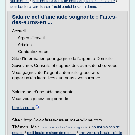
/
/
sur internet
petit boulot a domicile pour complement de salaire
/
petit boulot a faire le soir
petit boulot le soir a domicile
Salaire net d'une aide soignante : Faites-
des-euros-en ...
Accueil
Argent-Travail
Articles
Contactez-nous
Site d'Information pour gagner de l'argent à Domicile
Suivez nos Conseils et gagnez des euros de chez vous ...
Vous gagnez de l'argent à domicile grâce aux
opportunités lucratives que nous avons trouvé ...
Salaire net d'une aide soignante
Vous vous posez ce genre de...
Lire la suite
Site :
http://www.faites-des-euros-en-ligne.com
Thèmes liés :
/
boulot maison de
marre du boulot d'aide soignante
/
/
trouver un boulot d'ete
retraite
petit boulot maison de retraite