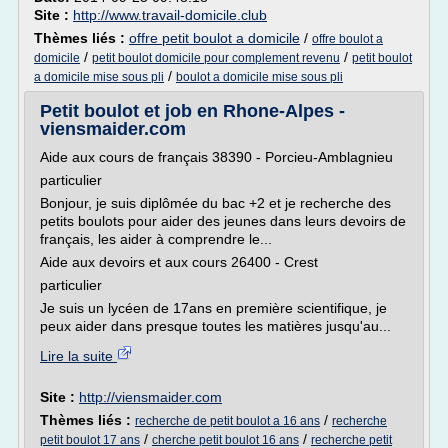
Site :
http://www.travail-domicile.club
Thèmes liés :
offre petit boulot a domicile
/
offre boulot a
/
/
domicile
petit boulot domicile pour complement revenu
petit boulot
/
a domicile mise sous pli
boulot a domicile mise sous pli
Petit boulot et job en Rhone-Alpes -
viensmaider.com
Aide aux cours de français 38390 - Porcieu-Amblagnieu
particulier
Bonjour, je suis diplômée du bac +2 et je recherche des
petits boulots pour aider des jeunes dans leurs devoirs de
français, les aider à comprendre le...
Aide aux devoirs et aux cours 26400 - Crest
particulier
Je suis un lycéen de 17ans en première scientifique, je
peux aider dans presque toutes les matières jusqu'au...
Lire la suite
Site :
http://viensmaider.com
Thèmes liés :
/
recherche de petit boulot a 16 ans
recherche
/
/
petit boulot 17 ans
cherche petit boulot 16 ans
recherche petit