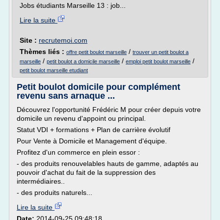
Jobs étudiants Marseille 13 : job...
Lire la suite
Site :
recrutemoi.com
Thèmes liés :
/
offre petit boulot marseille
trouver un petit boulot a
/
/
/
marseille
petit boulot a domicile marseille
emploi petit boulot marseille
petit boulot marseille etudiant
Petit boulot domicile pour complément
revenu sans arnaque ...
Découvrez l'opportunité Frédéric M pour créer depuis votre
domicile un revenu d'appoint ou principal.
Statut VDI + formations + Plan de carrière évolutif
Pour Vente à Domicile et Management d'équipe.
Profitez d'un commerce en plein essor :
- des produits renouvelables hauts de gamme, adaptés au
pouvoir d'achat du fait de la suppression des
intermédiaires..
- des produits naturels...
Lire la suite
Date:
2014-09-25 09:48:18