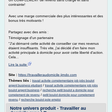
Un COMPLÉMENT de revenu sans charge et sans
contrainte!
Avec une marge commerciale des plus intéressantes et des
bonus très motivants !
Partagez avec des amis :
Témoignage d'un partenaire
"J'ai démarré cette activité de conseiller car mes revenus
étaient insuffisants. Très vite, j'ai décidé d'en faire mon
activité principale à domicile pour avoir cette liberté d'action.
Cela...
Lire la suite
Site :
https://travailleraudomicile.jimdo.com
Thèmes liés :
travail activite complementaire job jobs boulot
/
argent business etudiant
travail activite complementaire job jobs
/
boulot argent business
recherche petit boulot a domicile pour
/
complement de revenu
petit boulot domicile pour complement
/
revenu
recherche boulot pole emploi
Notre univers produit - Travailler au