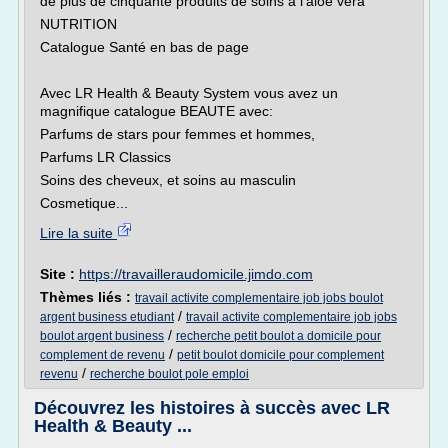
de plus de cinquante produits de soins à l'aloe vera
NUTRITION
Catalogue Santé en bas de page
Avec LR Health & Beauty System vous avez un
magnifique catalogue BEAUTE avec:
Parfums de stars pour femmes et hommes,
Parfums LR Classics
Soins des cheveux, et soins au masculin
Cosmetique...
Lire la suite
Site :
https://travailleraudomicile.jimdo.com
Thèmes liés :
travail activite complementaire job jobs boulot
/
argent business etudiant
travail activite complementaire job jobs
/
boulot argent business
recherche petit boulot a domicile pour
/
complement de revenu
petit boulot domicile pour complement
/
revenu
recherche boulot pole emploi
Découvrez les histoires à succès avec LR
Health & Beauty ...