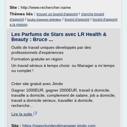
Site :
http://www.rechercher.name
Thèmes liés :
/
trouver un boulot d'appoint
cherche boulot
/
/
/
d'appoint
boulot d'appoint
boulot d'appoint
boulot d'appoint definition
a la maison
Les Parfums de Stars avec LR Health &
Beauty : Bruce ...
Outils de travail uniques développés par des
professionnels d'expériences
Formation gratuite en région
Un travail sérieux à temps choisi ou Manager a mi temps
ou complet !
Créer site gratuit avec Jimdo
Gagner 1000EUR, gagner 2000EUR, travail à domicile,
travaille a domicile, complement de salaire, job a domicile,
travail a domicile sérieux, travailler à domicile,
recherche...
Lire la suite
Site :
https://opportunitevdimanager.jimdo.com