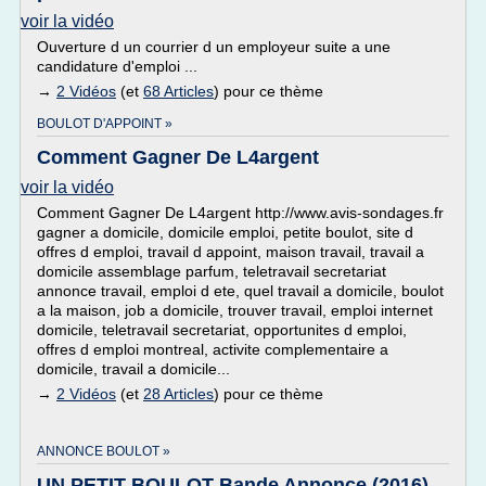
voir la vidéo
Ouverture d un courrier d un employeur suite a une
candidature d'emploi ...
→
2 Vidéos
(et
68 Articles
) pour ce thème
BOULOT D'APPOINT »
Comment Gagner De L4argent
voir la vidéo
Comment Gagner De L4argent http://www.avis-sondages.fr
gagner a domicile, domicile emploi, petite boulot, site d
offres d emploi, travail d appoint, maison travail, travail a
domicile assemblage parfum, teletravail secretariat
annonce travail, emploi d ete, quel travail a domicile, boulot
a la maison, job a domicile, trouver travail, emploi internet
domicile, teletravail secretariat, opportunites d emploi,
offres d emploi montreal, activite complementaire a
domicile, travail a domicile...
→
2 Vidéos
(et
28 Articles
) pour ce thème
ANNONCE BOULOT »
UN PETIT BOULOT Bande Annonce (2016)