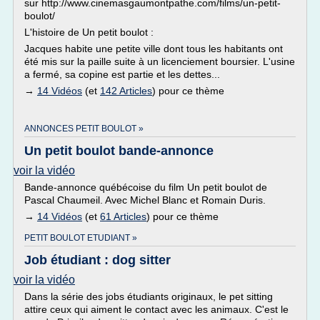
sur http://www.cinemasgaumontpathe.com/films/un-petit-
boulot/
L'histoire de Un petit boulot :
Jacques habite une petite ville dont tous les habitants ont
été mis sur la paille suite à un licenciement boursier. L'usine
a fermé, sa copine est partie et les dettes...
→
14 Vidéos
(et
142 Articles
) pour ce thème
ANNONCES PETIT BOULOT »
Un petit boulot bande-annonce
voir la vidéo
Bande-annonce québécoise du film Un petit boulot de
Pascal Chaumeil. Avec Michel Blanc et Romain Duris.
→
14 Vidéos
(et
61 Articles
) pour ce thème
PETIT BOULOT ETUDIANT »
Job étudiant : dog sitter
voir la vidéo
Dans la série des jobs étudiants originaux, le pet sitting
attire ceux qui aiment le contact avec les animaux. C'est le