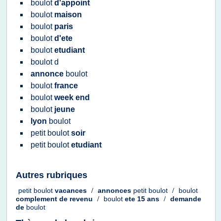
boulot
d'appoint
boulot
maison
boulot
paris
boulot
d'ete
boulot
etudiant
boulot
d
annonce
boulot
boulot
france
boulot
week end
boulot
jeune
lyon
boulot
petit boulot
soir
petit boulot
etudiant
Autres rubriques
petit boulot
vacances
/
annonces
petit boulot
/
boulot
complement
de
revenu
/
boulot
ete 15 ans
/
demande
de
boulot