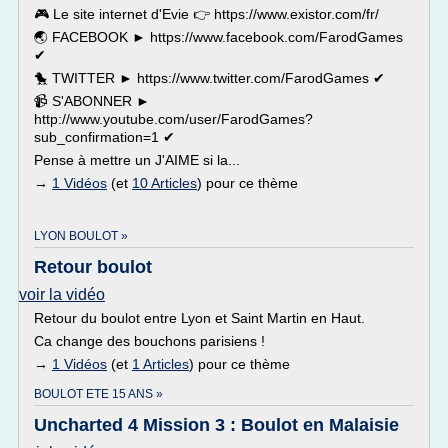
🎮 Le site internet d'Evie 👉 https://www.existor.com/fr/
🌏 FACEBOOK ► https://www.facebook.com/FarodGames
✔
🐤 TWITTER ► https://www.twitter.com/FarodGames ✔
📹 S'ABONNER ►
http://www.youtube.com/user/FarodGames?
sub_confirmation=1 ✔
Pense à mettre un J'AIME si la...
→
1 Vidéos
(et
10 Articles
) pour ce thème
LYON BOULOT »
Retour boulot
voir la vidéo
Retour du boulot entre Lyon et Saint Martin en Haut.
Ca change des bouchons parisiens !
→
1 Vidéos
(et
1 Articles
) pour ce thème
BOULOT ETE 15 ANS »
Uncharted 4 Mission 3 : Boulot en Malaisie