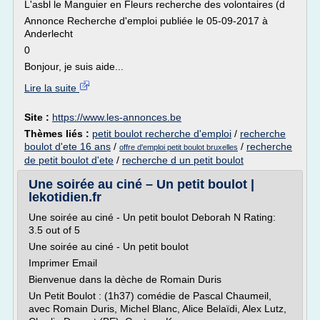
L'asbl le Manguier en Fleurs recherche des volontaires (d
Annonce Recherche d'emploi publiée le 05-09-2017 à
Anderlecht
0
Bonjour, je suis aide...
Lire la suite
Site :
https://www.les-annonces.be
Thèmes liés :
petit boulot recherche d'emploi
/
recherche
boulot d'ete 16 ans
/
/
recherche
offre d'emploi petit boulot bruxelles
de petit boulot d'ete
/
recherche d un petit boulot
Une soirée au ciné – Un petit boulot |
lekotidien.fr
Une soirée au ciné - Un petit boulot Deborah N Rating:
3.5 out of 5
Une soirée au ciné - Un petit boulot
Imprimer Email
Bienvenue dans la dèche de Romain Duris
Un Petit Boulot : (1h37) comédie de Pascal Chaumeil,
avec Romain Duris, Michel Blanc, Alice Belaïdi, Alex Lutz,