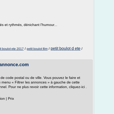
és et rythmés, dénichant l'humour...
petit boulot d ete
/
/
/
it boulot ete 2017
petit boulot film
 wannonce.com
de code postal ou de ville. Vous pouvez le faire et
du menu « Filtrer les annonces » à gauche de cette
l. Pour ne plus revoir cette information, cliquez-ici .
tion | Prix