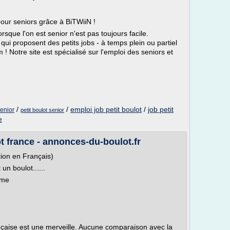
pour seniors grâce à BiTWiiN !
orsque l'on est senior n'est pas toujours facile.
qui proposent des petits jobs - à temps plein ou partiel
! Notre site est spécialisé sur l'emploi des seniors et
/
/
emploi job petit boulot
/
job petit
senior
petit boulot senior
e
 france - annonces-du-boulot.fr
tion en Français)
un boulot......
ème
ançaise est une merveille. Aucune comparaison avec la