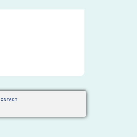
CONTACT