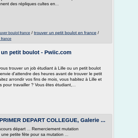
nent des répliques cultes en...
/
trouver un petit boulot en france
/
ouver boulot france
 france
r un petit boulot - Pwiic.com
ous trouver un job étudiant à Lille ou un petit boulot
s envie d'attendre des heures avant de trouver le petit
tez arrondir vos fins de mois, vous habitez à Lille et
pour travailler ? Vous êtes étudiant,...
MPRIMER DEPART COLLEGUE, Galerie ...
iscours départ ... Remerciement mutation
ne petite fête pour sa mutation ...