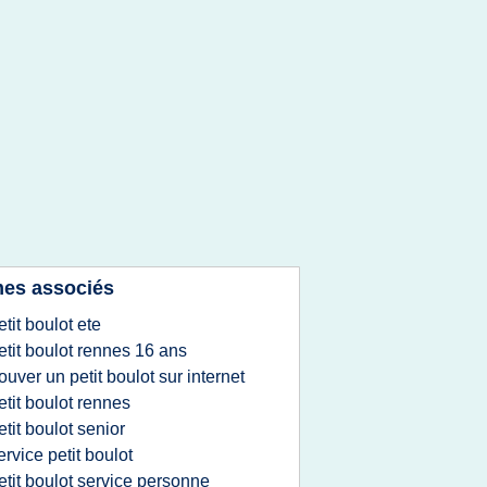
es associés
etit boulot ete
etit boulot rennes 16 ans
rouver un petit boulot sur internet
etit boulot rennes
etit boulot senior
ervice petit boulot
etit boulot service personne