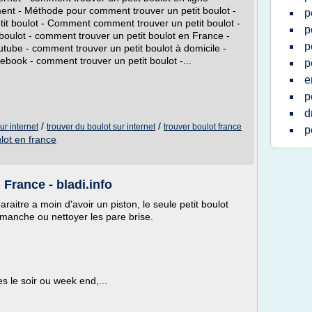
ment - Méthode pour comment trouver un petit boulot -
p
it boulot - Comment comment trouver un petit boulot -
p
boulot - comment trouver un petit boulot en France -
p
tube - comment trouver un petit boulot à domicile -
ebook - comment trouver un petit boulot -...
p
e
p
d
/
/
r internet
trouver du boulot sur internet
trouver boulot france
p
ulot en france
 France - bladi.info
araitre a moin d'avoir un piston, le seule petit boulot
a manche ou nettoyer les pare brise.
s le soir ou week end,...