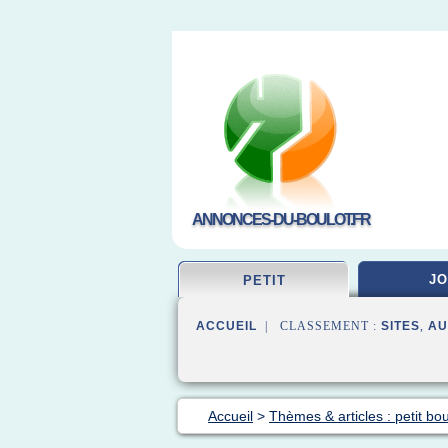
ANNONCES-DU-BOULOT.FR
JO
PETIT
ACCUEIL
| CLASSEMENT :
SITES
,
AU
Accueil
>
Thèmes & articles : petit bou