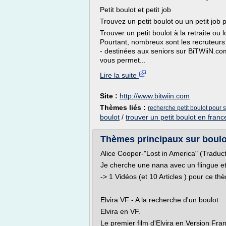
Petit boulot et petit job
Trouvez un petit boulot ou un petit job 
Trouver un petit boulot à la retraite ou l
Pourtant, nombreux sont les recruteurs 
- destinées aux seniors sur BiTWiiN.com 
vous permet...
Lire la suite
Site :
http://www.bitwiin.com
Thèmes liés :
recherche petit boulot pour 
boulot
/
trouver un petit boulot en franc
Thèmes principaux sur boulot
Alice Cooper-"Lost in America" (Traduc
Je cherche une nana avec un flingue et 
-> 1 Vidéos (et 10 Articles ) pour ce th
Elvira VF - A la recherche d'un boulot
Elvira en VF.
Le premier film d'Elvira en Version Fr