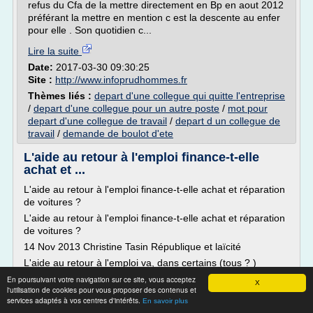
refus du Cfa de la mettre directement en Bp en aout 2012
préférant la mettre en mention c est la descente au enfer
pour elle . Son quotidien c...
Lire la suite
Date:
2017-03-30 09:30:25
Site :
http://www.infoprudhommes.fr
Thèmes liés :
depart d'une collegue qui quitte l'entreprise
/
depart d'une collegue pour un autre poste
/
mot pour
depart d'une collegue de travail
/
depart d un collegue de
travail
/
demande de boulot d'ete
L'aide au retour à l'emploi finance-t-elle
achat et ...
L'aide au retour à l'emploi finance-t-elle achat et réparation
de voitures ?
L'aide au retour à l'emploi finance-t-elle achat et réparation
de voitures ?
14 Nov 2013 Christine Tasin République et laïcité
L'aide au retour à l'emploi va, dans certains (tous ? )
conseils généraux jusqu'à financer l'achat de voitures
En poursuivant votre navigation sur ce site, vous acceptez
X
d'occasion ou de réparation de voiture...
l'utilisation de cookies pour vous proposer des contenus et
services adaptés à vos centres d'intérêts.
En savoir plus
On le voit clairement...