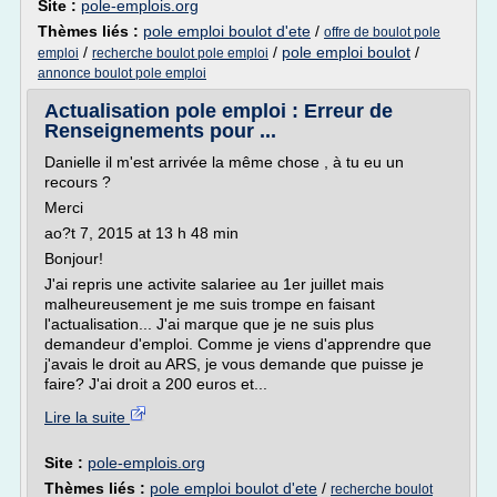
Site :
pole-emplois.org
Thèmes liés :
pole emploi boulot d'ete
/
offre de boulot pole
/
/
pole emploi boulot
/
emploi
recherche boulot pole emploi
annonce boulot pole emploi
Actualisation pole emploi : Erreur de
Renseignements pour ...
Danielle il m'est arrivée la même chose , à tu eu un
recours ?
Merci
ao?t 7, 2015 at 13 h 48 min
Bonjour!
J'ai repris une activite salariee au 1er juillet mais
malheureusement je me suis trompe en faisant
l'actualisation... J'ai marque que je ne suis plus
demandeur d'emploi. Comme je viens d'apprendre que
j'avais le droit au ARS, je vous demande que puisse je
faire? J'ai droit a 200 euros et...
Lire la suite
Site :
pole-emplois.org
Thèmes liés :
pole emploi boulot d'ete
/
recherche boulot