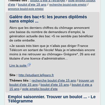
Thèmes liés :
boulot d'ete a l'etranger
/
pole emploi boulot
d'ete
/
boulot d'ete 18 ans
/
/
recherche boulot pole emploi
annonce boulot pole emploi
Galère des bac+5: les jeunes diplômés
sans emploi ...
Alors que les derniers chiffres du chômage annoncent
une baisse du nombre de demandeurs d'emploi, la
génération actuelle des bac +5 ne semble pas bénéficier
de cette embellie.
«Je savais très bien que je n'allais pas diriger France
Télécom en sortant de l'école! Mais je m'attendais encore
moins à me retrouver au chômage» Grégoire*, 26 ans est
titulaire d'une licence d'administration...
Lire la suite
Site :
http://etudiant.lefigaro.fr
Thèmes liés :
recherche boulot d'ete 15 ans
/
trouver un
boulot d'ete 15 ans
/
boulot d'ete 15 ans
/
boulot d ete a
15 ans
/
pole emploi boulot d'ete
Emploi saisonnier. Trouver un boulot ... - Le
Télégramme