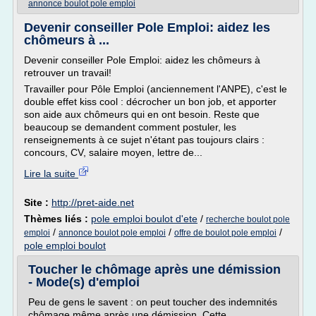
annonce boulot pole emploi
Devenir conseiller Pole Emploi: aidez les
chômeurs à ...
Devenir conseiller Pole Emploi: aidez les chômeurs à
retrouver un travail!
Travailler pour Pôle Emploi (anciennement l'ANPE), c'est le
double effet kiss cool : décrocher un bon job, et apporter
son aide aux chômeurs qui en ont besoin. Reste que
beaucoup se demandent comment postuler, les
renseignements à ce sujet n'étant pas toujours clairs :
concours, CV, salaire moyen, lettre de...
Lire la suite
Site :
http://pret-aide.net
Thèmes liés :
pole emploi boulot d'ete
/
recherche boulot pole
/
/
/
emploi
annonce boulot pole emploi
offre de boulot pole emploi
pole emploi boulot
Toucher le chômage après une démission
- Mode(s) d'emploi
Peu de gens le savent : on peut toucher des indemnités
chômage même après une démission. Cette