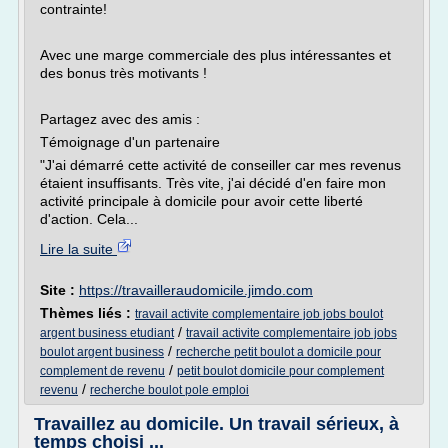
contrainte!
Avec une marge commerciale des plus intéressantes et
des bonus très motivants !
Partagez avec des amis :
Témoignage d'un partenaire
"J'ai démarré cette activité de conseiller car mes revenus
étaient insuffisants. Très vite, j'ai décidé d'en faire mon
activité principale à domicile pour avoir cette liberté
d'action. Cela...
Lire la suite
Site :
https://travailleraudomicile.jimdo.com
Thèmes liés :
travail activite complementaire job jobs boulot
/
argent business etudiant
travail activite complementaire job jobs
/
boulot argent business
recherche petit boulot a domicile pour
/
complement de revenu
petit boulot domicile pour complement
/
revenu
recherche boulot pole emploi
Travaillez au domicile. Un travail sérieux, à
temps choisi ...