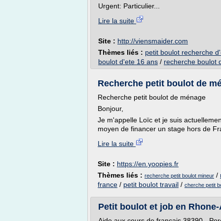
Urgent: Particulier...
Lire la suite
Site :
http://viensmaider.com
Thèmes liés :
petit boulot recherche d
boulot d'ete 16 ans
/
recherche boulot 
Recherche petit boulot de m
Recherche petit boulot de ménage
Bonjour,
Je m'appelle Loïc et je suis actuellemen
moyen de financer un stage hors de Fr
Lire la suite
Site :
https://en.yoopies.fr
Thèmes liés :
/
recherche petit boulot mineur
france
/
petit boulot travail
/
cherche petit b
Petit boulot et job en Rhone
Aide aux cours de français 38390 - Po