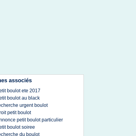
es associés
etit boulot ete 2017
etit boulot au black
echerche urgent boulot
roit petit boulot
nnonce petit boulot particulier
etit boulot soiree
echerche du boulot