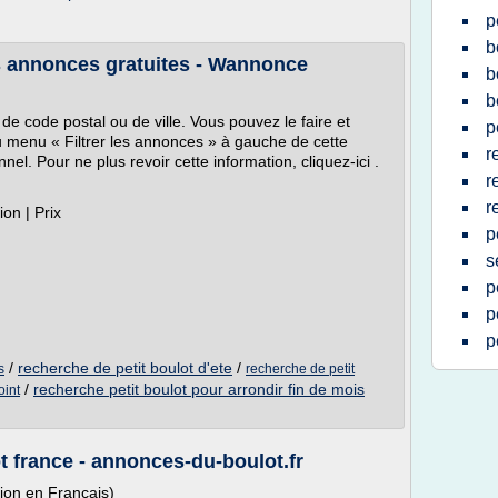
p
b
es annonces gratuites - Wannonce
b
b
de code postal ou de ville. Vous pouvez le faire et
p
du menu « Filtrer les annonces » à gauche de cette
r
l. Pour ne plus revoir cette information, cliquez-ici .
r
r
tion | Prix
p
s
p
p
p
/
recherche de petit boulot d'ete
/
s
recherche de petit
/
recherche petit boulot pour arrondir fin de mois
oint
 france - annonces-du-boulot.fr
tion en Français)