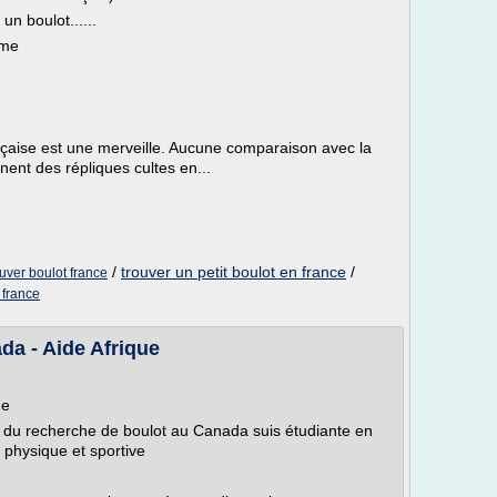
n boulot......
ème
ançaise est une merveille. Aucune comparaison avec la
nent des répliques cultes en...
/
trouver un petit boulot en france
/
ouver boulot france
 france
da - Aide Afrique
de
a du recherche de boulot au Canada suis étudiante en
n physique et sportive