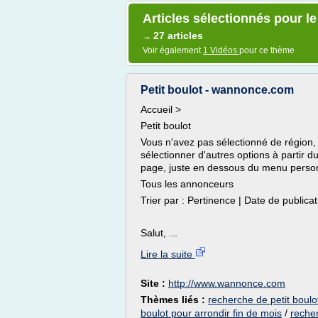
Articles sélectionnés pour l
27 articles
→
Voir également
1 Vidéos
pour ce thème
Petit boulot - wannonce.com
Accueil >
Petit boulot
Vous n'avez pas sélectionné de région, 
sélectionner d'autres options à partir 
page, juste en dessous du menu personne
Tous les annonceurs
Trier par : Pertinence | Date de publica
Salut, ...
Lire la suite
Site :
http://www.wannonce.com
Thèmes liés :
recherche de petit boulo
boulot pour arrondir fin de mois
/
recher