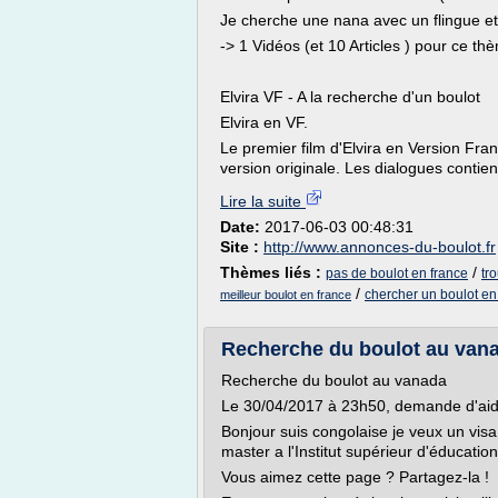
Je cherche une nana avec un flingue et u
-> 1 Vidéos (et 10 Articles ) pour ce th
Elvira VF - A la recherche d'un boulot
Elvira en VF.
Le premier film d'Elvira en Version Fr
version originale. Les dialogues contien
Lire la suite
Date:
2017-06-03 00:48:31
Site :
http://www.annonces-du-boulot.fr
Thèmes liés :
/
pas de boulot en france
tr
/
chercher un boulot en
meilleur boulot en france
Recherche du boulot au vana
Recherche du boulot au vanada
Le 30/04/2017 à 23h50, demande d'ai
Bonjour suis congolaise je veux un vis
master a l'Institut supérieur d'éducatio
Vous aimez cette page ? Partagez-la !