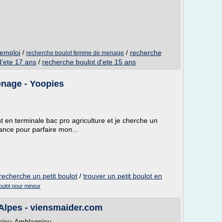
'emploi
/
/
recherche
recherche boulot femme de menage
d'ete 17 ans
/
recherche boulot d'ete 15 ans
énage - Yoopies
t en terminale bac pro agriculture et je cherche un
ance pour parfaire mon...
recherche un petit boulot
/
trouver un petit boulot en
oulot pour mineur
-Alpes - viensmaider.com
rcieu-Amblagnieu