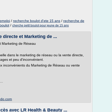
'emploi
/
recherche boulot d'ete 15 ans
/
recherche de
boulot
/
cherche petit boulot pour jeune de 15 ans
 directe et Marketing de ...
et Marketing de Réseau
elle dans le marketing de réseau ou la vente directe,
ages et peu d'inconvénient.
aux inconvénients du Marketing de Réseau ou vente
...
imdo.com
ccès avec LR Health & Beauty ...