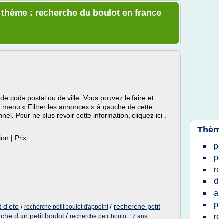
e thème : recherche du boulot en france
de code postal ou de ville. Vous pouvez le faire et
du menu « Filtrer les annonces » à gauche de cette
l. Pour ne plus revoir cette information, cliquez-ici .
Thèm
tion | Prix
p
p
r
d
a
p
t d'ete
/
/
recherche petit
recherche petit boulot d'appoint
che d un petit boulot
/
r
recherche petit boulot 17 ans