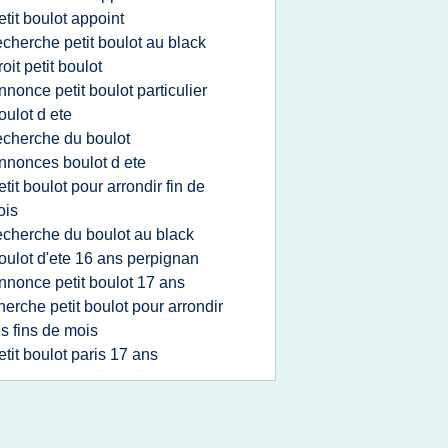
etit boulot appoint
echerche petit boulot au black
roit petit boulot
nnonce petit boulot particulier
oulot d ete
echerche du boulot
nnonces boulot d ete
etit boulot pour arrondir fin de
ois
echerche du boulot au black
oulot d'ete 16 ans perpignan
nnonce petit boulot 17 ans
herche petit boulot pour arrondir
s fins de mois
etit boulot paris 17 ans