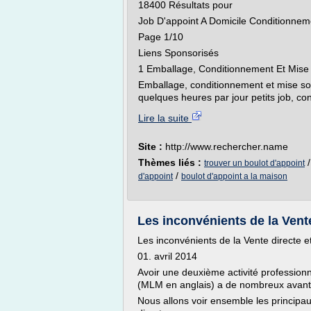
18400 Résultats pour
Job D'appoint A Domicile Conditionnem
Page 1/10
Liens Sponsorisés
1 Emballage, Conditionnement Et Mise S
Emballage, conditionnement et mise sous
quelques heures par jour petits job, co
Lire la suite
Site :
http://www.rechercher.name
Thèmes liés :
trouver un boulot d'appoint
/
d'appoint
boulot d'appoint a la maison
Les inconvénients de la Vente
Les inconvénients de la Vente directe 
01. avril 2014
Avoir une deuxième activité professionn
(MLM en anglais) a de nombreux avanta
Nous allons voir ensemble les princip