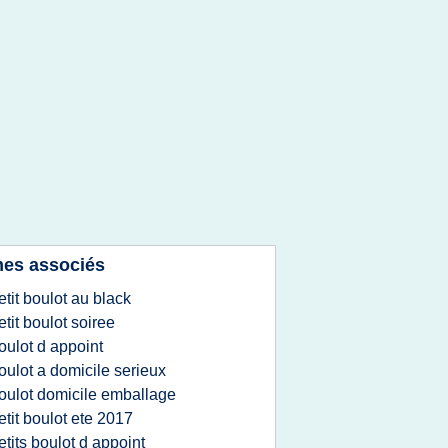
es associés
etit boulot au black
etit boulot soiree
oulot d appoint
oulot a domicile serieux
oulot domicile emballage
etit boulot ete 2017
etits boulot d appoint