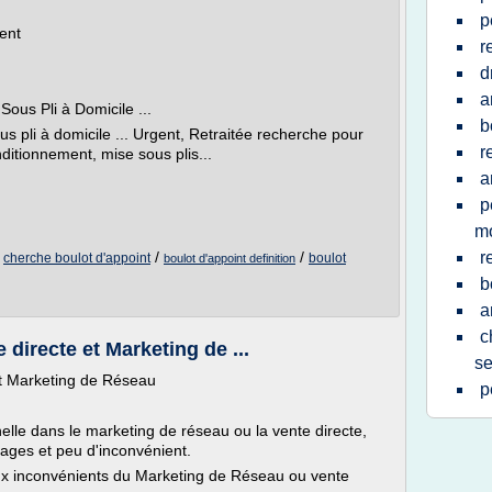
p
ent
r
d
a
ous Pli à Domicile ...
b
 pli à domicile ... Urgent, Retraitée recherche pour
r
nditionnement, mise sous plis...
a
p
m
/
/
/
r
cherche boulot d'appoint
boulot
boulot d'appoint definition
b
a
c
 directe et Marketing de ...
se
et Marketing de Réseau
p
elle dans le marketing de réseau ou la vente directe,
ges et peu d'inconvénient.
aux inconvénients du Marketing de Réseau ou vente