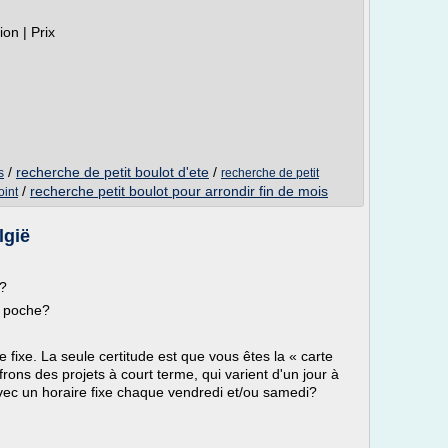
tion | Prix
/
recherche de petit boulot d'ete
/
s
recherche de petit
/
recherche petit boulot pour arrondir fin de mois
oint
lgië
é?
e poche?
e fixe. La seule certitude est que vous êtes la « carte
frons des projets à court terme, qui varient d'un jour à
vec un horaire fixe chaque vendredi et/ou samedi?