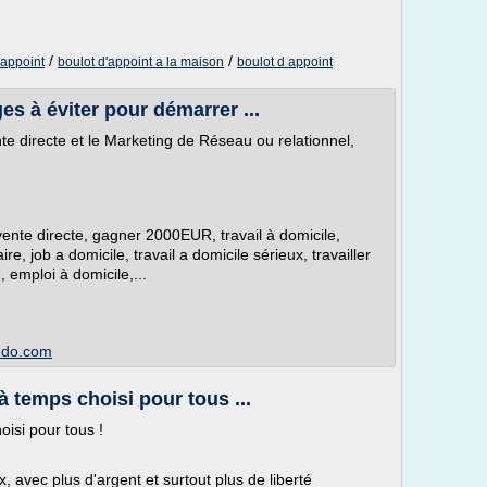
/
/
'appoint
boulot d'appoint a la maison
boulot d appoint
es à éviter pour démarrer ...
te directe et le Marketing de Réseau ou relationnel,
nte directe, gagner 2000EUR, travail à domicile,
re, job a domicile, travail a domicile sérieux, travailler
 emploi à domicile,...
imdo.com
à temps choisi pour tous ...
oisi pour tous !
avec plus d'argent et surtout plus de liberté