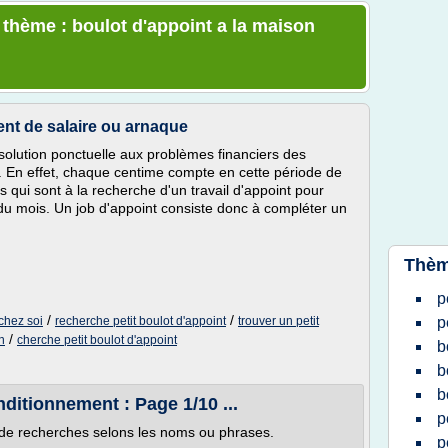
 thème : boulot d'appoint a la maison
ent de salaire ou arnaque
 solution ponctuelle aux problèmes financiers des
 En effet, chaque centime compte en cette période de
 qui sont à la recherche d'un travail d'appoint pour
s du mois. Un job d'appoint consiste donc à compléter un
Thèm
p
/
/
 chez soi
recherche petit boulot d'appoint
trouver un petit
p
/
n
cherche petit boulot d'appoint
b
b
b
ditionnement : Page 1/10 ...
p
de recherches selons les noms ou phrases.
p