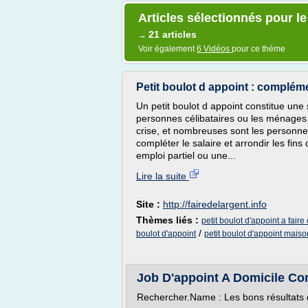
Articles sélectionnés pour le
21 articles
→
Voir également
6 Vidéos
pour ce thème
Petit boulot d appoint : complém
Un petit boulot d appoint constitue une
personnes célibataires ou les ménages.
crise, et nombreuses sont les personnes
compléter le salaire et arrondir les fin
emploi partiel ou une...
Lire la suite
Site :
http://fairedelargent.info
Thèmes liés :
petit boulot d'appoint a faire
/
boulot d'appoint
petit boulot d'appoint maiso
Job D'appoint A Domicile Con
Rechercher.Name : Les bons résultats 