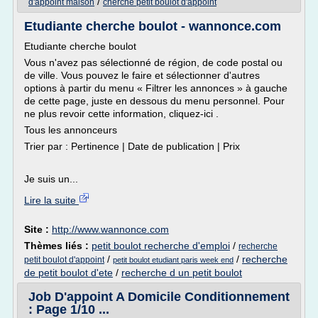
/
d'appoint maison
cherche petit boulot d'appoint
Etudiante cherche boulot - wannonce.com
Etudiante cherche boulot
Vous n'avez pas sélectionné de région, de code postal ou
de ville. Vous pouvez le faire et sélectionner d'autres
options à partir du menu « Filtrer les annonces » à gauche
de cette page, juste en dessous du menu personnel. Pour
ne plus revoir cette information, cliquez-ici .
Tous les annonceurs
Trier par : Pertinence | Date de publication | Prix
Je suis un...
Lire la suite
Site :
http://www.wannonce.com
Thèmes liés :
petit boulot recherche d'emploi
/
recherche
/
/
recherche
petit boulot d'appoint
petit boulot etudiant paris week end
de petit boulot d'ete
/
recherche d un petit boulot
Job D'appoint A Domicile Conditionnement
: Page 1/10 ...