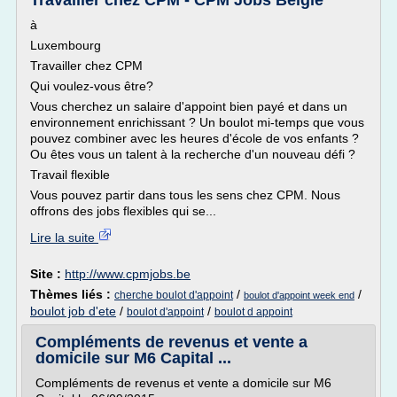
Travailler chez CPM - CPM Jobs België
à
Luxembourg
Travailler chez CPM
Qui voulez-vous être?
Vous cherchez un salaire d'appoint bien payé et dans un
environnement enrichissant ? Un boulot mi-temps que vous
pouvez combiner avec les heures d'école de vos enfants ?
Ou êtes vous un talent à la recherche d'un nouveau défi ?
Travail flexible
Vous pouvez partir dans tous les sens chez CPM. Nous
offrons des jobs flexibles qui se...
Lire la suite
Site :
http://www.cpmjobs.be
Thèmes liés :
/
/
cherche boulot d'appoint
boulot d'appoint week end
boulot job d'ete
/
/
boulot d'appoint
boulot d appoint
Compléments de revenus et vente a
domicile sur M6 Capital ...
Compléments de revenus et vente a domicile sur M6