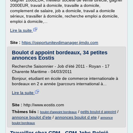
Gagner 1000EUR, meilleur société de vente directe, gagner
2000EUR, travail à domicile, travaille a domicile,
complement de salaire, job a domicile, travail a domicile
sérieux, travailler à domicile, recherche emploi a domicile,
emploi à domicile,...
Lire la suite
Site :
https://opportunitevdimanager.jimdo.com
Boulot d appoint bordeaux, 34 petites
annonces Eostis
Recherche Saisonnier - Job d'été 2011 - Royan - 17
Charente Maritime - 04/03/2011
Bonjour, etudiant en école de commerce internationale à
bordeaux en 2 e année (parcours international à...
Lire la suite
Site :
http://www.eostis.com
Thèmes liés :
/
/
petits boulot d appoint
boulot d'appoint bordeaux
annonce boulot d'ete
/
annonces boulot d ete
/
annonce
boulot bordeaux