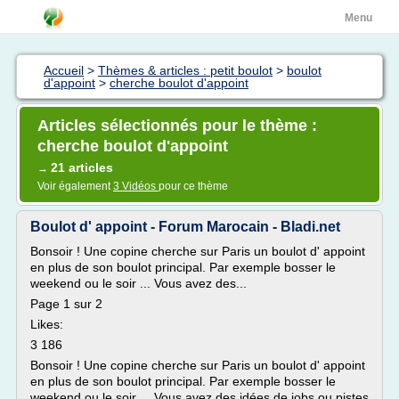
Menu
Accueil
>
Thèmes & articles : petit boulot
>
boulot
d'appoint
>
cherche boulot d'appoint
Articles sélectionnés pour le thème :
cherche boulot d'appoint
21 articles
→
Voir également
3 Vidéos
pour ce thème
Boulot d' appoint - Forum Marocain - Bladi.net
Bonsoir ! Une copine cherche sur Paris un boulot d' appoint
en plus de son boulot principal. Par exemple bosser le
weekend ou le soir ... Vous avez des...
Page 1 sur 2
Likes:
3 186
Bonsoir ! Une copine cherche sur Paris un boulot d' appoint
en plus de son boulot principal. Par exemple bosser le
weekend ou le soir ... Vous avez des idées de jobs ou pistes