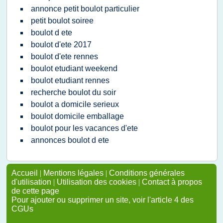
annonce petit boulot particulier
petit boulot soiree
boulot d ete
boulot d'ete 2017
boulot d'ete rennes
boulot etudiant weekend
boulot etudiant rennes
recherche boulot du soir
boulot a domicile serieux
boulot domicile emballage
boulot pour les vacances d'ete
annonces boulot d ete
Accueil
|
Mentions légales
|
Conditions générales
d'utilisation
|
Utilisation des cookies
|
Contact à propos
de cette page
Pour ajouter ou supprimer un site, voir l'article 4 des
CGUs