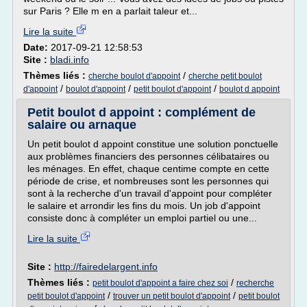
sur Paris ? Elle m en a parlait taleur et...
Lire la suite
Date:
2017-09-21 12:58:53
Site :
bladi.info
Thèmes liés :
/
cherche boulot d'appoint
cherche petit boulot
/
/
/
d'appoint
boulot d'appoint
petit boulot d'appoint
boulot d appoint
Petit boulot d appoint : complément de
salaire ou arnaque
Un petit boulot d appoint constitue une solution ponctuelle
aux problèmes financiers des personnes célibataires ou
les ménages. En effet, chaque centime compte en cette
période de crise, et nombreuses sont les personnes qui
sont à la recherche d'un travail d'appoint pour compléter
le salaire et arrondir les fins du mois. Un job d'appoint
consiste donc à compléter un emploi partiel ou une...
Lire la suite
Site :
http://fairedelargent.info
Thèmes liés :
/
petit boulot d'appoint a faire chez soi
recherche
/
/
petit boulot d'appoint
trouver un petit boulot d'appoint
petit boulot