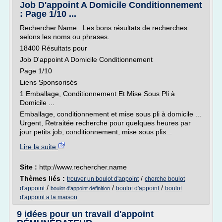
Job D'appoint A Domicile Conditionnement
: Page 1/10 ...
Rechercher.Name : Les bons résultats de recherches
selons les noms ou phrases.
18400 Résultats pour
Job D'appoint A Domicile Conditionnement
Page 1/10
Liens Sponsorisés
1 Emballage, Conditionnement Et Mise Sous Pli à
Domicile ...
Emballage, conditionnement et mise sous pli à domicile ...
Urgent, Retraitée recherche pour quelques heures par
jour petits job, conditionnement, mise sous plis...
Lire la suite
Site :
http://www.rechercher.name
Thèmes liés :
/
trouver un boulot d'appoint
cherche boulot
/
/
/
d'appoint
boulot d'appoint
boulot
boulot d'appoint definition
d'appoint a la maison
9 idées pour un travail d'appoint