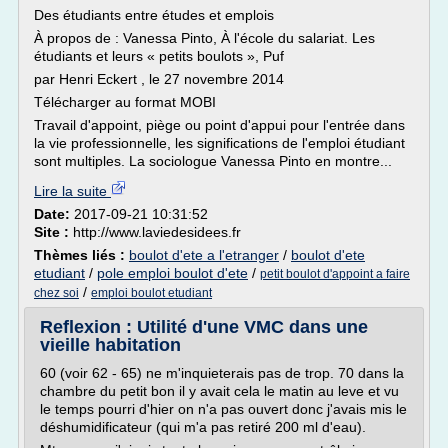
Des étudiants entre études et emplois
À propos de : Vanessa Pinto, À l'école du salariat. Les
étudiants et leurs « petits boulots », Puf
par Henri Eckert , le 27 novembre 2014
Télécharger au format MOBI
Travail d'appoint, piège ou point d'appui pour l'entrée dans
la vie professionnelle, les significations de l'emploi étudiant
sont multiples. La sociologue Vanessa Pinto en montre...
Lire la suite
Date:
2017-09-21 10:31:52
Site :
http://www.laviedesidees.fr
Thèmes liés :
boulot d'ete a l'etranger
/
boulot d'ete
etudiant
/
pole emploi boulot d'ete
/
petit boulot d'appoint a faire
/
chez soi
emploi boulot etudiant
Reflexion : Utilité d'une VMC dans une
vieille habitation
60 (voir 62 - 65) ne m'inquieterais pas de trop. 70 dans la
chambre du petit bon il y avait cela le matin au leve et vu
le temps pourri d'hier on n'a pas ouvert donc j'avais mis le
déshumidificateur (qui m'a pas retiré 200 ml d'eau).