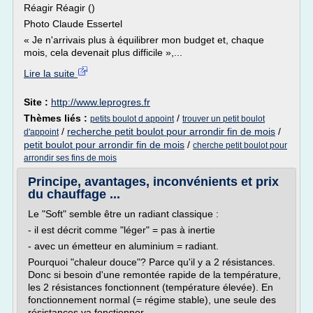
Réagir Réagir ()
Photo Claude Essertel
« Je n'arrivais plus à équilibrer mon budget et, chaque
mois, cela devenait plus difficile »,...
Lire la suite
Site :
http://www.leprogres.fr
Thèmes liés :
/
petits boulot d appoint
trouver un petit boulot
/
recherche petit boulot pour arrondir fin de mois
/
d'appoint
petit boulot pour arrondir fin de mois
/
cherche petit boulot pour
arrondir ses fins de mois
Principe, avantages, inconvénients et prix
du chauffage ...
Le "Soft" semble être un radiant classique :
- il est décrit comme "léger" = pas à inertie
- avec un émetteur en aluminium = radiant.
Pourquoi "chaleur douce"? Parce qu'il y a 2 résistances.
Donc si besoin d'une remontée rapide de la température,
les 2 résistances fonctionnent (température élevée). En
fonctionnement normal (= régime stable), une seule des
résistances va fonctionner...