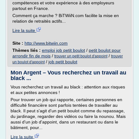
compétences et votre expérience à des employeurs
partout en France.
Comment ça marche ? BiTWiiN.com facilite la mise en
relation de retraités actifs...
Lire la suite
Site :
http://www.bitwiin.com
Thèmes liés :
emploi job petit boulot
/
petit boulot pour
arrondir fin de mois
/
/
trouver un petit boulot d'appoint
trouver
/
job petit boulot
un boulot d'appoint
Mon Argent – Vous recherchez un travail au
black ...
Vous recherchez un travail au black : attention aux risques
et aux petites annonces !
Pour trouver un job qui rapporte, certaines personnes en
difficulté financière sont parfois tentées de travailler au
black. Il peut s'agit d'un petit boulot comme du repassage,
du jardinage, regarder des vidéos ou faire la nounou. Mais
aussi d'un job d'appoint, dans un restaurant ou dans le
bâtiment, pour...
Lire la suite