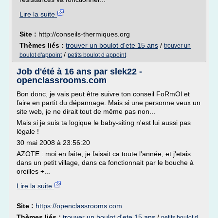
Lire la suite
Site :
http://conseils-thermiques.org
Thèmes liés :
trouver un boulot d'ete 15 ans
/
trouver un
/
boulot d'appoint
petits boulot d appoint
Job d'été à 16 ans par slek22 -
openclassrooms.com
Bon donc, je vais peut être suivre ton conseil FoRmOl et
faire en partit du dépannage. Mais si une personne veux un
site web, je ne dirait tout de même pas non...
Mais si je suis ta logique le baby-siting n'est lui aussi pas
légale !
30 mai 2008 à 23:56:20
AZOTE : moi en faite, je faisait ca toute l'année, et j'etais
dans un petit village, dans ca fonctionnait par le bouche à
oreilles +...
Lire la suite
Site :
https://openclassrooms.com
Thèmes liés :
trouver un boulot d'ete 15 ans
/
petits boulot d