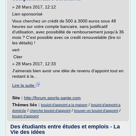
» 28 Mars 2017, 12:12
Lien sponsorisé
Vous cherchez un crédit de 500 à 3000 euros sous 48
heures sur votre compte bancaire, sans justificatif
d'utilisation, avec possibilité de remboursement jusqu'à 36
mois ? C'est possible avec ce credit renouvelable (lire ici
les détails) !
vert
Citer
» 28 Mars 2017, 12:33
J'aimerais bien avoir une idée de revenu d'appoint tout en
restant à la...
Lire la suite
Site :
http://forum.sports-sante.com
Thèmes liés :
/
boulot d'appoint a la maison
boulot d'appoint a
/
/
/
domicile
cherche boulot d'appoint
trouver un boulot d'appoint
boulot d'appoint
Des étudiants entre études et emplois - La
Vie des idées