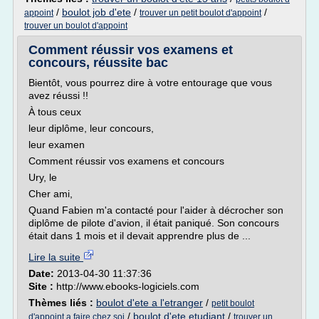
/
boulot job d'ete
/
/
appoint
trouver un petit boulot d'appoint
trouver un boulot d'appoint
Comment réussir vos examens et
concours, réussite bac
Bientôt, vous pourrez dire à votre entourage que vous
avez réussi !!
À tous ceux
leur diplôme, leur concours,
leur examen
Comment réussir vos examens et concours
Ury, le
Cher ami,
Quand Fabien m'a contacté pour l'aider à décrocher son
diplôme de pilote d'avion, il était paniqué. Son concours
était dans 1 mois et il devait apprendre plus de ...
Lire la suite
Date:
2013-04-30 11:37:36
Site :
http://www.ebooks-logiciels.com
Thèmes liés :
boulot d'ete a l'etranger
/
petit boulot
/
boulot d'ete etudiant
/
d'appoint a faire chez soi
trouver un