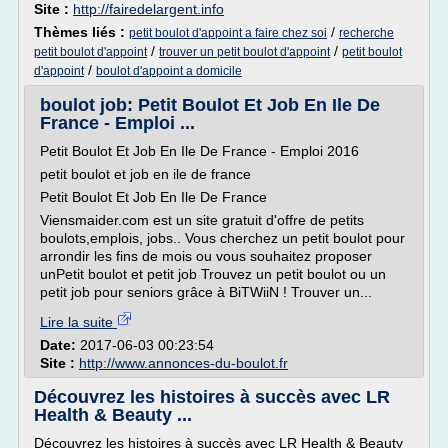
Site :
http://fairedelargent.info
Thèmes liés :
/
petit boulot d'appoint a faire chez soi
recherche
/
/
petit boulot d'appoint
trouver un petit boulot d'appoint
petit boulot
/
d'appoint
boulot d'appoint a domicile
boulot job: Petit Boulot Et Job En Ile De
France - Emploi ...
Petit Boulot Et Job En Ile De France - Emploi 2016
petit boulot et job en ile de france
Petit Boulot Et Job En Ile De France
Viensmaider.com est un site gratuit d'offre de petits
boulots,emplois, jobs.. Vous cherchez un petit boulot pour
arrondir les fins de mois ou vous souhaitez proposer
unPetit boulot et petit job Trouvez un petit boulot ou un
petit job pour seniors grâce à BiTWiiN ! Trouver un...
Lire la suite
Date:
2017-06-03 00:23:54
Site :
http://www.annonces-du-boulot.fr
Découvrez les histoires à succès avec LR
Health & Beauty ...
Découvrez les histoires à succès avec LR Health & Beauty