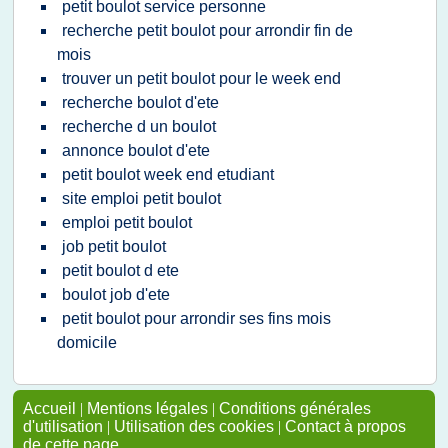
petit boulot service personne
recherche petit boulot pour arrondir fin de
mois
trouver un petit boulot pour le week end
recherche boulot d'ete
recherche d un boulot
annonce boulot d'ete
petit boulot week end etudiant
site emploi petit boulot
emploi petit boulot
job petit boulot
petit boulot d ete
boulot job d'ete
petit boulot pour arrondir ses fins mois
domicile
Accueil
|
Mentions légales
|
Conditions générales
d'utilisation
|
Utilisation des cookies
|
Contact à propos
de cette page