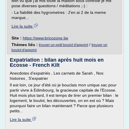
Mtn vu que j'ai mis toute la maison sous contrôle je me
pose diverses questions / méditations ;-) :
- La fiabilité des hygrometres : J'en ai 2 de la meme
marque...
Lire la suite
Site :
https://www.bricozone.be
Thèmes liés :
/
trouver un petit boulot d'appoint
trouver un
boulot d'appoint
Expatriation : bilan après huit mois en
Ecosse - French Kilt
Anecdotes d'expatriés , Les carnets de Sarah , Nos
histoires , S'expatrier
Il est loin, ce jour d'été où je bouclais mon unique sac pour
partir vivre à Edimbourg, la gracieuse capitale de l'Ecosse.
Huit mois plus tard, il est temps de tirer un premier bilan : le
logement, le boulot, les découvertes, on en est où ? Mais
pourquoi faire un bilan maintenant ? Parce que plusieurs
petits...
Lire la suite