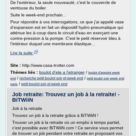
De l'extérieur, la seule nouveauté, c'est le couvercle de
ventouse du boiler.
Suite le week-end prochain...
Pour répondre à vos interrogations, ce que j'ai appelé vase
d'expansion est en fait un dispositif hydro-pneumatique qui
atténue les à-coup dans le circuit d'eau en exerçant une
contre-pression à la pompe. C'est le petit réservoir bleu à
l'intérieur duquel une membrane élastique...
Lire la suite
Site :
http://www.casa-trotter.com
Thèmes liés :
boulot d'ete a l'etranger
/
boulot d'appoint week
/
/
recherche petit boulot soir et week end
end
petit boulot soir week end
/
petit boulot soir et week end
paris
Job retraite: Trouvez un job à la retraite! -
BiTWiiN
Job à la retraite
Trouvez un job à la retraite grâce à BiTWiiN !
Trouver un job à la retraite où un emploi à temps partiel,
c'est possible avec BiTWiiN.com ! Ce service vous permet
de trouver un job pendant votre retraite en proposant vos