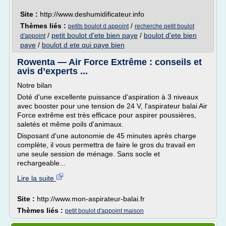
Site :
http://www.deshumidificateur.info
Thèmes liés :
/
petits boulot d appoint
recherche petit boulot
/
petit boulot d'ete bien paye
/
boulot d'ete bien
d'appoint
paye
/
boulot d ete qui paye bien
Rowenta — Air Force Extrême : conseils et
avis d’experts ...
Notre bilan
Doté d'une excellente puissance d'aspiration à 3 niveaux
avec booster pour une tension de 24 V, l'aspirateur balai Air
Force extrême est très efficace pour aspirer poussières,
saletés et même poils d'animaux.
Disposant d'une autonomie de 45 minutes après charge
complète, il vous permettra de faire le gros du travail en
une seule session de ménage. Sans socle et
rechargeable...
Lire la suite
Site :
http://www.mon-aspirateur-balai.fr
Thèmes liés :
petit boulot d'appoint maison