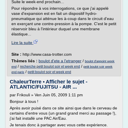
Suite le week-end prochain...
Pour répondre à vos interrogations, ce que j'ai appelé
vase d'expansion est en fait un dispositif hydro-
pneumatique qui atténue les à-coup dans le circuit d'eau
en exerçant une contre-pression à la pompe. C'est le petit
réservoir bleu à l'intérieur duquel une membrane
élastique...
Lire la suite
Site :
http://www.casa-trotter.com
Thèmes liés :
boulot d'ete a l'etranger
/
boulot d'appoint week
/
/
recherche petit boulot soir et week end
end
petit boulot soir week
/
petit boulot soir et week end
end paris
ChaleurTerre • Afficher le sujet -
ATLANTIC/FUJITSU - AIR ...
par Frikouli » Ven Juin 05, 2009 1:11 pm
Bonjour à tous !
Après avoir puisé dans ce site ainsi que dans le cerveau de
certains d'entre vous (un grand grand merci au passage !),
j'ai fait installé une PAC Air/Eau.
Je tenais donc à partager avec vous cette expérience.