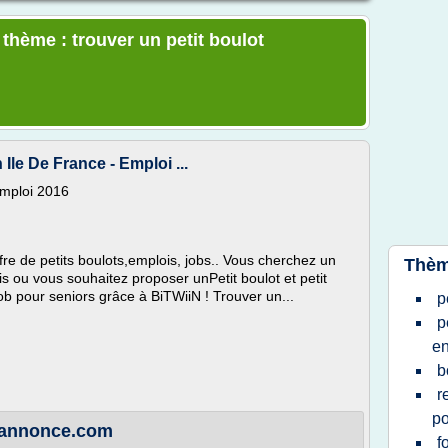
 thème : trouver un petit boulot
 Ile De France - Emploi ...
Emploi 2016
fre de petits boulots,emplois, jobs.. Vous cherchez un
Thèm
ois ou vous souhaitez proposer unPetit boulot et petit
job pour seniors grâce à BiTWiiN ! Trouver un...
p
p
e
b
r
po
 wannonce.com
f