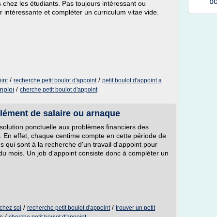
bo
s chez les étudiants. Pas toujours intéressant ou
er intéressante et compléter un curriculum vitae vide.
/
/
oint
recherche petit boulot d'appoint
petit boulot d'appoint a
mploi
/
cherche petit boulot d'appoint
plément de salaire ou arnaque
 solution ponctuelle aux problèmes financiers des
. En effet, chaque centime compte en cette période de
 qui sont à la recherche d'un travail d'appoint pour
s du mois. Un job d'appoint consiste donc à compléter un
/
/
 chez soi
recherche petit boulot d'appoint
trouver un petit
/