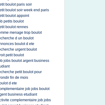
etit boulot paris soir
etit boulot soir week end paris
etit boulot appoint
ob petits boulot
etit boulot rennes
emme menage trop boulot
echerche d un boulot
nnonces boulot d ete
echerche urgent boulot
roit petit boulot
ob jobs boulot argent business
udiant
echerche petit boulot pour
rondir fin de mois
oulot d ete
omplementaire job jobs boulot
gent business etudiant
ctivite complementaire job jobs