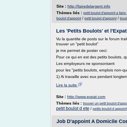
Site :
http://fairedelargent.info
Thèmes liés :
petit boulot d'appoint a faire
/
/
boulot d'appoint
petit boulot d'appoint
boul
Les 'Petits Boulots' et l'Expa
Vu la quantite de posts sur le forum trai
trouver un "petit boulot"
je me permet de poster ceci:
Pour ce qui en est des petits boulots, q
Les employeurs ne sponsorisent
pour les "petits boulots, emplois non-qu
1) Ai travaille avec eux pendant longtemp
Lire la suite
Site :
http://www.expat.com
Thèmes liés :
trouver un petit boulot d'app
petit boulot d ete
/
petits boulot d appoint
Job D'appoint A Domicile Con