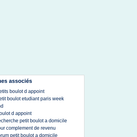
es associés
etits boulot d appoint
etit boulot etudiant paris week
nd
oulot d appoint
echerche petit boulot a domicile
ur complement de revenu
orum petit boulot a domicile