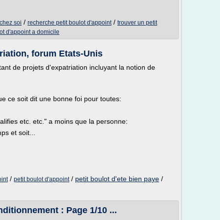
/
/
 chez soi
recherche petit boulot d'appoint
trouver un petit
ot d'appoint a domicile
triation, forum Etats-Unis
tant de projets d'expatriation incluyant la notion de
ue ce soit dit une bonne foi pour toutes:
alifies etc. etc." a moins que la personne:
s et soit...
/
/
petit boulot d'ete bien paye
/
oint
petit boulot d'appoint
ditionnement : Page 1/10 ...