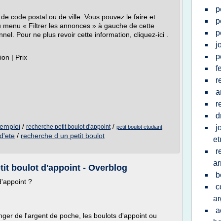
p
de code postal ou de ville. Vous pouvez le faire et
p
du menu « Filtrer les annonces » à gauche de cette
p
l. Pour ne plus revoir cette information, cliquez-ici .
j
p
tion | Prix
f
r
a
r
d
'emploi
/
/
recherche petit boulot d'appoint
j
petit boulot etudiant
d'ete
/
recherche d un petit boulot
et
r
ar
it boulot d'appoint - Overblog
b
d'appoint ?
c
ar
a
ger de l'argent de poche, les boulots d'appoint ou