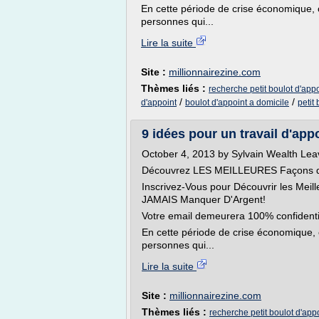
En cette période de crise économique,
personnes qui...
Lire la suite
Site :
millionnairezine.com
Thèmes liés :
recherche petit boulot d'appo
/
/
d'appoint
boulot d'appoint a domicile
petit
9 idées pour un travail d'a
October 4, 2013 by Sylvain Wealth L
Découvrez LES MEILLEURES Façons de 
Inscrivez-Vous pour Découvrir les Mei
JAMAIS Manquer D'Argent!
Votre email demeurera 100% confidenti
En cette période de crise économique
personnes qui...
Lire la suite
Site :
millionnairezine.com
Thèmes liés :
recherche petit boulot d'app