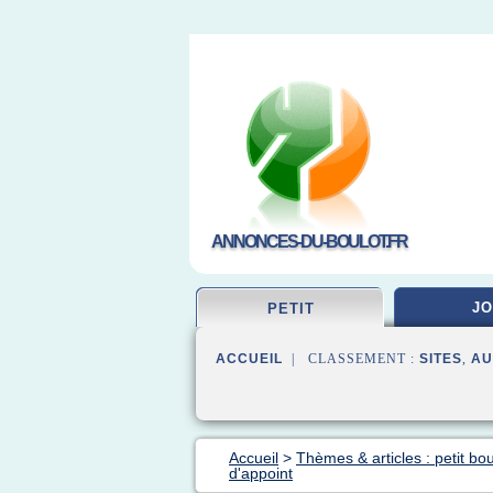
ANNONCES-DU-BOULOT.FR
JO
PETIT
ACCUEIL
| CLASSEMENT :
SITES
,
AU
Accueil
>
Thèmes & articles : petit bou
d'appoint