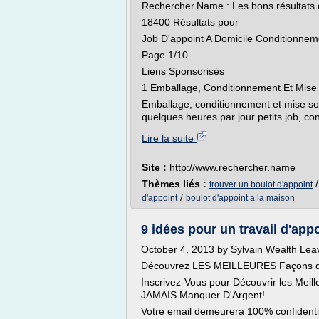
Rechercher.Name : Les bons résultats 
18400 Résultats pour
Job D'appoint A Domicile Conditionnem
Page 1/10
Liens Sponsorisés
1 Emballage, Conditionnement Et Mise S
Emballage, conditionnement et mise sous
quelques heures par jour petits job, co
Lire la suite
Site :
http://www.rechercher.name
Thèmes liés :
trouver un boulot d'appoint
/
d'appoint
boulot d'appoint a la maison
9 idées pour un travail d'a
October 4, 2013 by Sylvain Wealth Le
Découvrez LES MEILLEURES Façons de 
Inscrivez-Vous pour Découvrir les Mei
JAMAIS Manquer D'Argent!
Votre email demeurera 100% confidenti