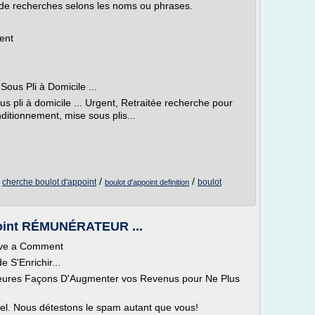
de recherches selons les noms ou phrases.
ent
ous Pli à Domicile ...
 pli à domicile ... Urgent, Retraitée recherche pour
nditionnement, mise sous plis...
/
/
/
cherche boulot d'appoint
boulot
boulot d'appoint definition
ppoint RÉMUNÉRATEUR ...
ave a Comment
S'Enrichir...
lleures Façons D'Augmenter vos Revenus pour Ne Plus
el. Nous détestons le spam autant que vous!