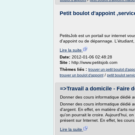
boulot d'appoint
petit boulot d'appoint mais
Petit boulot d'appoint ,servi
PetitsJob est un portail sur internet vo
d'appoint ou de dépannage. L'étudiant, l
Lire la suite
Date:
2012-01-06 02:48:28
Site :
http://www.petitsjob.com
Thèmes liés :
trouver un petit boulot d'app
/
trouver un boulot d'appoint
petit boulot serv
=>Travail a domicile - Faire d
Donner des cours informatique dédié au
Donner des cours informatique dédié au
d'argent. En effet, en matière d'arts nu
qu'on pourrait le croire. Aujourd'hui, o
présent sur Internet. En effet, les cours.
Lire la suite