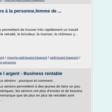
on
cherche petit boulot d'appoint
ces à la personne,femme de ...
us permettant de trouver très rapidement un travail
e retraité, le bricoleur, la maman, le chômeur y...
/
/
/
oint
cherche petit boulot d'appoint
petit boulot d'appoint
ice personne
e l argent - Business rentable
x séniors : pourquoi et comment...
x seniors permettent à des jeunes de faire un peu
mériques, les séniors ont plus d'envies et de besoins
n remarque que de plus en plus de retraités sont
..