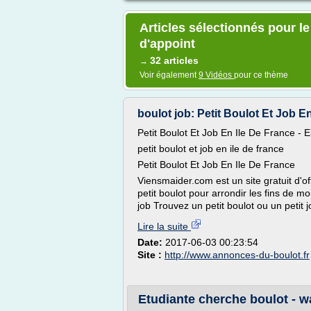
Articles sélectionnés pour le
d'appoint
32 articles
→
Voir également
9 Vidéos
pour ce thème
boulot job: Petit Boulot Et Job En
Petit Boulot Et Job En Ile De France - 
petit boulot et job en ile de france
Petit Boulot Et Job En Ile De France
Viensmaider.com est un site gratuit d'of
petit boulot pour arrondir les fins de m
job Trouvez un petit boulot ou un petit 
Lire la suite
Date:
2017-06-03 00:23:54
Site :
http://www.annonces-du-boulot.fr
Etudiante cherche boulot -