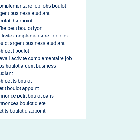
omplementaire job jobs boulot
gent business etudiant
oulot d appoint
ffre petit boulot lyon
ctivite complementaire job jobs
ulot argent business etudiant
ob petit boulot
ravail activite complementaire job
bs boulot argent business
udiant
ob petits boulot
etit boulot appoint
nnonce petit boulot paris
nnonces boulot d ete
etits boulot d appoint