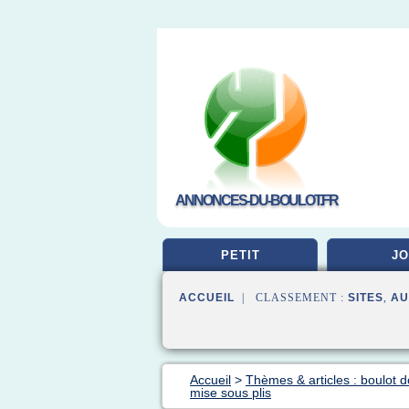
ANNONCES-DU-BOULOT.FR
PETIT
JO
ACCUEIL
| CLASSEMENT :
SITES
,
AU
Accueil
>
Thèmes & articles : boulot d
mise sous plis