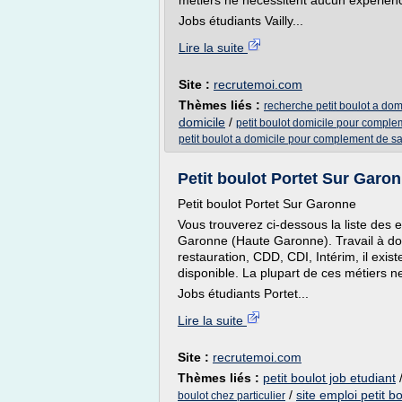
métiers ne nécessitent aucun expérien
Jobs étudiants Vailly...
Lire la suite
Site :
recrutemoi.com
Thèmes liés :
recherche petit boulot a do
domicile
/
petit boulot domicile pour compl
petit boulot a domicile pour complement de sa
Petit boulot Portet Sur Garo
Petit boulot Portet Sur Garonne
Vous trouverez ci-dessous la liste des e
Garonne (Haute Garonne). Travail à domi
restauration, CDD, CDI, Intérim, il exi
disponible. La plupart de ces métiers 
Jobs étudiants Portet...
Lire la suite
Site :
recrutemoi.com
Thèmes liés :
petit boulot job etudiant
/
site emploi petit b
boulot chez particulier