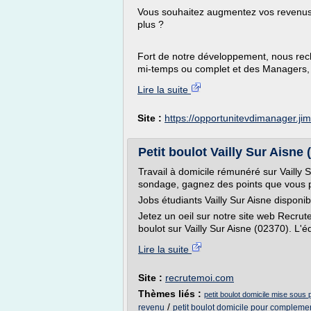
Vous souhaitez augmentez vos revenus 
plus ?
Fort de notre développement, nous rech
mi-temps ou complet et des Managers, 
Lire la suite
Site :
https://opportunitevdimanager.j
Petit boulot Vailly Sur Aisne (j
Travail à domicile rémunéré sur Vailly S
sondage, gagnez des points que vous po
Jobs étudiants Vailly Sur Aisne disponib
Jetez un oeil sur notre site web Recrut
boulot sur Vailly Sur Aisne (02370). L'éq
Lire la suite
Site :
recrutemoi.com
Thèmes liés :
petit boulot domicile mise sous p
/
revenu
petit boulot domicile pour compleme