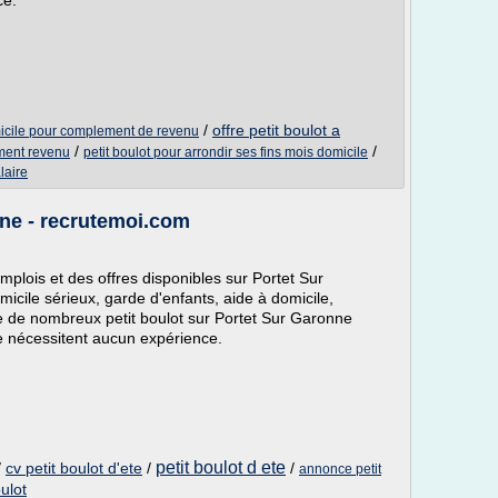
ce.
/
offre petit boulot a
micile pour complement de revenu
/
/
ement revenu
petit boulot pour arrondir ses fins mois domicile
laire
nne - recrutemoi.com
mplois et des offres disponibles sur Portet Sur
cile sérieux, garde d'enfants, aide à domicile,
ste de nombreux petit boulot sur Portet Sur Garonne
ne nécessitent aucun expérience.
petit boulot d ete
/
cv petit boulot d'ete
/
/
annonce petit
oulot