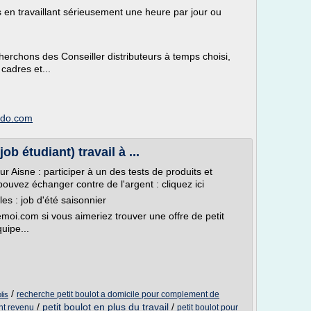
en travaillant sérieusement une heure par jour ou
erchons des Conseiller distributeurs à temps choisi,
cadres et...
imdo.com
ob étudiant) travail à ...
ur Aisne : participer à un des tests de produits et
uvez échanger contre de l'argent : cliquez ici
les : job d'été saisonnier
emoi.com si vous aimeriez trouver une offre de petit
uipe...
/
recherche petit boulot a domicile pour complement de
lis
/
petit boulot en plus du travail
/
nt revenu
petit boulot pour