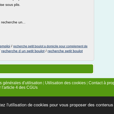
se sous plis.
e recherche un...
'emploi
/
recherche petit boulot a domicile pour complement de
/
recherche d un petit boulot
/
recherche petit boulot
 générales d'utilisation
|
Utilisation des cookies
|
Contact à pro
r l'article 4 des CGUs
tez l'utilisation de cookies pour vous proposer des contenu