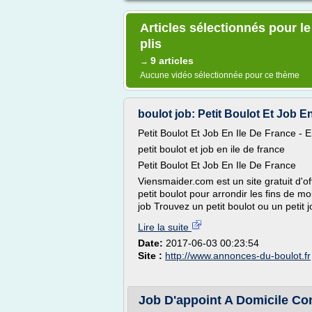
Articles sélectionnés pour l
plis
9 articles
→
Aucune vidéo sélectionnée pour ce thème
boulot job: Petit Boulot Et Job En
Petit Boulot Et Job En Ile De France - 
petit boulot et job en ile de france
Petit Boulot Et Job En Ile De France
Viensmaider.com est un site gratuit d'of
petit boulot pour arrondir les fins de m
job Trouvez un petit boulot ou un petit 
Lire la suite
Date:
2017-06-03 00:23:54
Site :
http://www.annonces-du-boulot.fr
Job D'appoint A Domicile Con