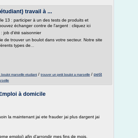
tudiant) travail à ...
e 13 : participer à un des tests de produits et
uvez échanger contre de l'argent : cliquez ici
: job d'été saisonnier
 de trouver un boulot dans votre secteur. Notre site
érents types de...
/
/
petit
t boulot marseille etudiant
trouver un petit boulot a marseille
rseille
 Emploi à domicile
soin la maintenant jai ete frauder jai plus dargent jai
eme emploi) afin d'arrondir mes fins de mois.