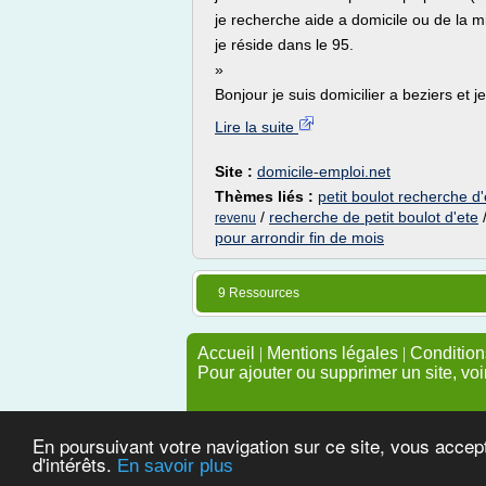
je recherche aide a domicile ou de la mi
je réside dans le 95.
»
Bonjour je suis domicilier a beziers et j
Lire la suite
Site :
domicile-emploi.net
Thèmes liés :
petit boulot recherche d
/
recherche de petit boulot d'ete
revenu
pour arrondir fin de mois
9 Ressources
Accueil
|
Mentions légales
|
Conditions
Pour ajouter ou supprimer un site, voi
En poursuivant votre navigation sur ce site, vous accep
d'intérêts.
En savoir plus