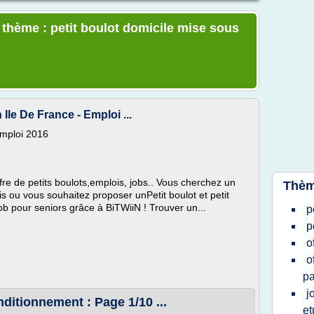
e thème : petit boulot domicile mise sous
 Ile De France - Emploi ...
Emploi 2016
fre de petits boulots,emplois, jobs.. Vous cherchez un
Thèm
ois ou vous souhaitez proposer unPetit boulot et petit
job pour seniors grâce à BiTWiiN ! Trouver un...
p
p
o
o
pa
j
ditionnement : Page 1/10 ...
et