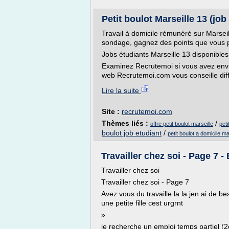
Petit boulot Marseille 13 (job é
Travail à domicile rémunéré sur Marseill
sondage, gagnez des points que vous po
Jobs étudiants Marseille 13 disponibles 
Examinez Recrutemoi si vous avez envie
web Recrutemoi.com vous conseille diff
Lire la suite
Site :
recrutemoi.com
Thèmes liés :
/
offre petit boulot marseille
peti
boulot job etudiant
/
petit boulot a domicile ma
Travailler chez soi - Page 7 -
Travailler chez soi
Travailler chez soi - Page 7
Avez vous du travaille la la jen ai de be
une petite fille cest urgrnt
»
je recherche un emploi temps partiel (2