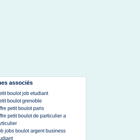
es associés
etit boulot job etudiant
etit boulot grenoble
ffre petit boulot paris
ffre petit boulot de particulier a
rticulier
ob jobs boulot argent business
udiant