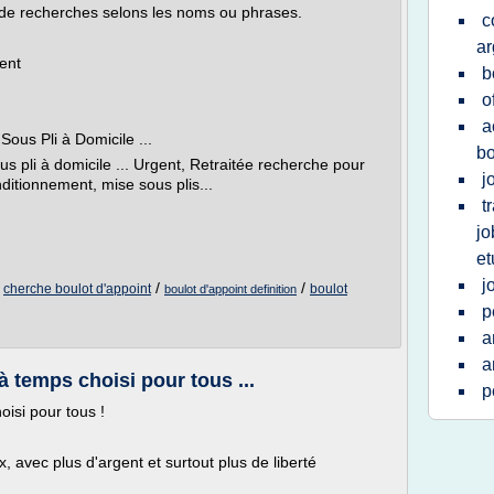
de recherches selons les noms ou phrases.
c
ar
ent
b
o
a
ous Pli à Domicile ...
bo
 pli à domicile ... Urgent, Retraitée recherche pour
j
nditionnement, mise sous plis...
t
jo
et
j
/
/
/
cherche boulot d'appoint
boulot
boulot d'appoint definition
p
a
a
à temps choisi pour tous ...
p
oisi pour tous !
avec plus d'argent et surtout plus de liberté