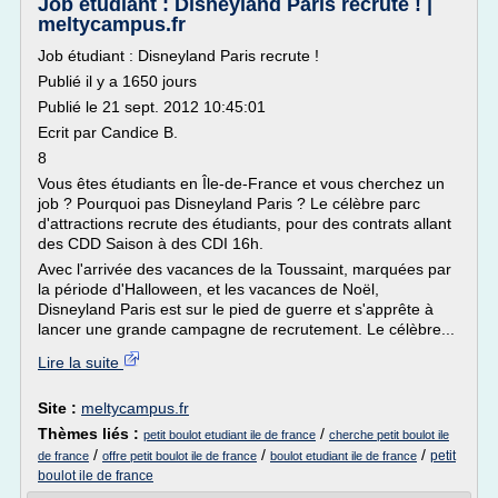
Job étudiant : Disneyland Paris recrute ! |
meltycampus.fr
Job étudiant : Disneyland Paris recrute !
Publié il y a 1650 jours
Publié le 21 sept. 2012 10:45:01
Ecrit par Candice B.
8
Vous êtes étudiants en Île-de-France et vous cherchez un
job ? Pourquoi pas Disneyland Paris ? Le célèbre parc
d'attractions recrute des étudiants, pour des contrats allant
des CDD Saison à des CDI 16h.
Avec l'arrivée des vacances de la Toussaint, marquées par
la période d'Halloween, et les vacances de Noël,
Disneyland Paris est sur le pied de guerre et s'apprête à
lancer une grande campagne de recrutement. Le célèbre...
Lire la suite
Site :
meltycampus.fr
Thèmes liés :
/
petit boulot etudiant ile de france
cherche petit boulot ile
/
/
/
petit
de france
offre petit boulot ile de france
boulot etudiant ile de france
boulot ile de france