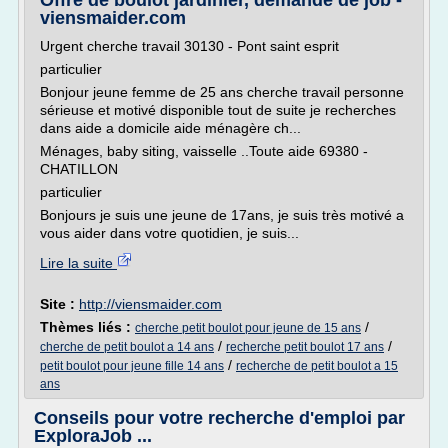
Offre de boulot jardinier, demande de job -
viensmaider.com
Urgent cherche travail 30130 - Pont saint esprit
particulier
Bonjour jeune femme de 25 ans cherche travail personne
sérieuse et motivé disponible tout de suite je recherches
dans aide a domicile aide ménagère ch...
Ménages, baby siting, vaisselle ..Toute aide 69380 -
CHATILLON
particulier
Bonjours je suis une jeune de 17ans, je suis très motivé a
vous aider dans votre quotidien, je suis...
Lire la suite
Site :
http://viensmaider.com
Thèmes liés :
/
cherche petit boulot pour jeune de 15 ans
/
/
cherche de petit boulot a 14 ans
recherche petit boulot 17 ans
/
petit boulot pour jeune fille 14 ans
recherche de petit boulot a 15
ans
Conseils pour votre recherche d'emploi par
ExploraJob ...