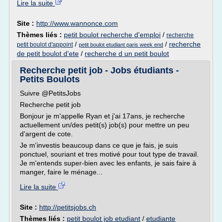
Lire la suite
Site :
http://www.wannonce.com
Thèmes liés :
petit boulot recherche d'emploi
/
recherche
/
/
recherche
petit boulot d'appoint
petit boulot etudiant paris week end
de petit boulot d'ete
/
recherche d un petit boulot
Recherche petit job - Jobs étudiants -
Petits Boulots
Suivre @PetitsJobs
Recherche petit job
Bonjour je m'appelle Ryan et j'ai 17ans, je recherche
actuellement un/des petit(s) job(s) pour mettre un peu
d'argent de cote.
Je m'investis beaucoup dans ce que je fais, je suis
ponctuel, souriant et tres motivé pour tout type de travail.
Je m'entends super-bien avec les enfants, je sais faire à
manger, faire le ménage...
Lire la suite
Site :
http://petitsjobs.ch
Thèmes liés :
petit boulot job etudiant
/
etudiante