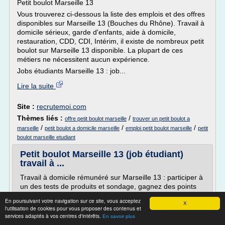
Petit boulot Marseille 13
Vous trouverez ci-dessous la liste des emplois et des offres
disponibles sur Marseille 13 (Bouches du Rhône). Travail à
domicile sérieux, garde d'enfants, aide à domicile,
restauration, CDD, CDI, Intérim, il existe de nombreux petit
boulot sur Marseille 13 disponible. La plupart de ces
métiers ne nécessitent aucun expérience.
Jobs étudiants Marseille 13 : job...
Lire la suite
Site :
recrutemoi.com
Thèmes liés :
/
offre petit boulot marseille
trouver un petit boulot a
/
/
/
marseille
petit boulot a domicile marseille
emploi petit boulot marseille
petit
boulot marseille etudiant
Petit boulot Marseille 13 (job étudiant)
travail à ...
Travail à domicile rémunéré sur Marseille 13 : participer à
un des tests de produits et sondage, gagnez des points
que vous pouvez échanger contre de l'argent : cliquez ici
En poursuivant votre navigation sur ce site, vous acceptez
X
Jobs étudiants Marseille 13 disponibles : job d'été
l'utilisation de cookies pour vous proposer des contenus et
services adaptés à vos centres d'intérêts.
saisonnier
En savoir plus