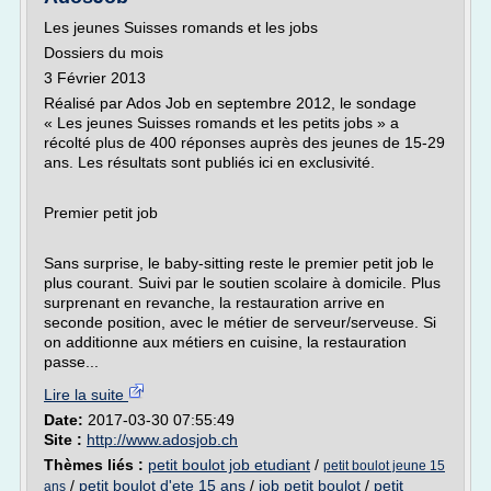
Les jeunes Suisses romands et les jobs
Dossiers du mois
3 Février 2013
Réalisé par Ados Job en septembre 2012, le sondage
« Les jeunes Suisses romands et les petits jobs » a
récolté plus de 400 réponses auprès des jeunes de 15-29
ans. Les résultats sont publiés ici en exclusivité.
Premier petit job
Sans surprise, le baby-sitting reste le premier petit job le
plus courant. Suivi par le soutien scolaire à domicile. Plus
surprenant en revanche, la restauration arrive en
seconde position, avec le métier de serveur/serveuse. Si
on additionne aux métiers en cuisine, la restauration
passe...
Lire la suite
Date:
2017-03-30 07:55:49
Site :
http://www.adosjob.ch
Thèmes liés :
petit boulot job etudiant
/
petit boulot jeune 15
/
petit boulot d'ete 15 ans
/
job petit boulot
/
petit
ans