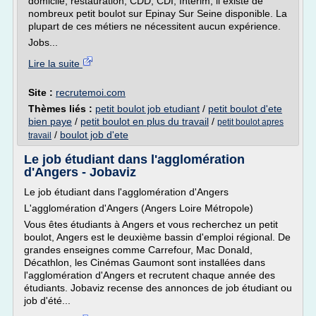
domicile, restauration, CDD, CDI, Intérim, il existe de
nombreux petit boulot sur Epinay Sur Seine disponible. La
plupart de ces métiers ne nécessitent aucun expérience.
Jobs...
Lire la suite
Site :
recrutemoi.com
Thèmes liés :
petit boulot job etudiant
/
petit boulot d'ete
bien paye
/
petit boulot en plus du travail
/
petit boulot apres
/
boulot job d'ete
travail
Le job étudiant dans l'agglomération
d'Angers - Jobaviz
Le job étudiant dans l'agglomération d'Angers
L'agglomération d'Angers (Angers Loire Métropole)
Vous êtes étudiants à Angers et vous recherchez un petit
boulot, Angers est le deuxième bassin d'emploi régional. De
grandes enseignes comme Carrefour, Mac Donald,
Décathlon, les Cinémas Gaumont sont installées dans
l'agglomération d'Angers et recrutent chaque année des
étudiants. Jobaviz recense des annonces de job étudiant ou
job d'été...