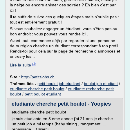
la neige ou encore animer des soirées ? Eh bien c'est par
ici !
Il te suffit de suivre ces quelques étapes mais n'oublie pas :
tout est entièrement gratuit !
Si vous souhaitez engager un étudiant, vous n'êtes pas au
bon endroit : vous pouvez vous rendre ici .
Avant tout, commence déjà par regarder si une personne
de ta région cherche un étudiant correspondant à ton profil.
Rends-toi pour cela sur la page de recherche d'annonces et
entres-y les...
Lire la suite
Site :
http://petitsjobs.ch
Thèmes liés :
petit boulot job etudiant
/
boulot job etudiant
/
etudiante cherche petit boulot
/
etudiante recherche petit
boulot
/
petit boulot etudiant
etudiante cherche petit boulot - Yoopies
etudiante cherche petit boulot
je suis etudiante en 3 eme annee j'ai 21 ans je cherche
un petit job a mi temps (baby sitting , rangement ....
repassage .. ) Merci