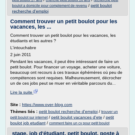
petit boulot 17 ans
cherche petit boulot 16 ans
recherche petit
/
petit boulot
boulot a domicile pour complement de revenu
recherche d'emploi
Comment trouver un petit boulot pour les
vacances, les ...
Comment trouver un petit boulot pour les vacances, les
étudiants et les autres ?
L'intouchabre
2 juin 2011
Pendant les vacances, il peut être intéressant de faire un
petit boulot. Pour financer un voyage, acheter une voiture,
beaucoup ont recours à ces travaux éphémères où peu de
compétences sont requises. Malheureusement, décrocher
un de ces jobs peut se muer en véritable parcours du...
Lire la suite
Site :
https://www.over-blog.com
Thèmes liés :
petit boulot recherche d'emploi
/
trouver un
/
petit boulot vacances d'ete
/
petit
petit boulot sur internet
boulot job etudiant
/
comment faire un cv pour petit boulot
stage, job d'étudiant, petit boulot, poste à