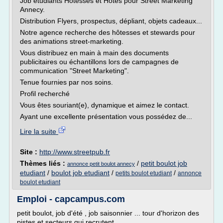
Job étudiants Hôtesses et Hôtes pour Street Marketing
Annecy.
Distribution Flyers, prospectus, dépliant, objets cadeaux...
Notre agence recherche des hôtesses et stewards pour
des animations street-marketing.
Vous distribuez en main à main des documents
publicitaires ou échantillons lors de campagnes de
communication "Street Marketing".
Tenue fournies par nos soins.
Profil recherché
Vous êtes souriant(e), dynamique et aimez le contact.
Ayant une excellente présentation vous possédez de...
Lire la suite
Site :
http://www.streetpub.fr
Thèmes liés :
/
petit boulot job
annonce petit boulot annecy
etudiant
/
boulot job etudiant
/
/
petits boulot etudiant
annonce
boulot etudiant
Emploi - capcampus.com
petit boulot, job d'été , job saisonnier ... tour d'horizon des
pistes et secteurs qui recrutent...