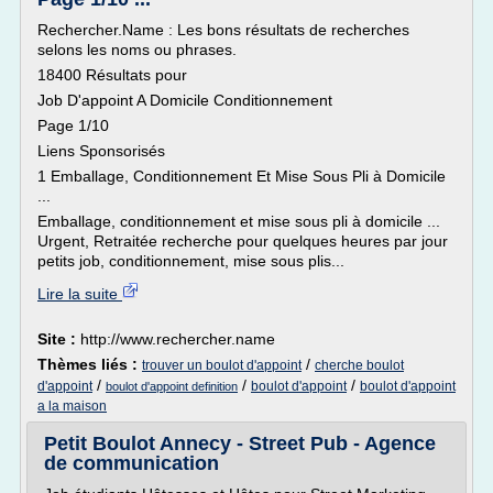
Rechercher.Name : Les bons résultats de recherches
selons les noms ou phrases.
18400 Résultats pour
Job D'appoint A Domicile Conditionnement
Page 1/10
Liens Sponsorisés
1 Emballage, Conditionnement Et Mise Sous Pli à Domicile
...
Emballage, conditionnement et mise sous pli à domicile ...
Urgent, Retraitée recherche pour quelques heures par jour
petits job, conditionnement, mise sous plis...
Lire la suite
Site :
http://www.rechercher.name
Thèmes liés :
/
trouver un boulot d'appoint
cherche boulot
/
/
/
d'appoint
boulot d'appoint
boulot d'appoint
boulot d'appoint definition
a la maison
Petit Boulot Annecy - Street Pub - Agence
de communication