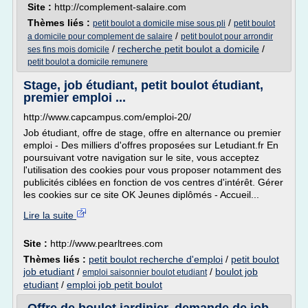
Site :
http://complement-salaire.com
Thèmes liés :
/
petit boulot a domicile mise sous pli
petit boulot
/
a domicile pour complement de salaire
petit boulot pour arrondir
/
recherche petit boulot a domicile
/
ses fins mois domicile
petit boulot a domicile remunere
Stage, job étudiant, petit boulot étudiant,
premier emploi ...
http://www.capcampus.com/emploi-20/
Job étudiant, offre de stage, offre en alternance ou premier
emploi - Des milliers d'offres proposées sur Letudiant.fr En
poursuivant votre navigation sur le site, vous acceptez
l'utilisation des cookies pour vous proposer notamment des
publicités ciblées en fonction de vos centres d'intérêt. Gérer
les cookies sur ce site OK Jeunes diplômés - Accueil...
Lire la suite
Site :
http://www.pearltrees.com
Thèmes liés :
petit boulot recherche d'emploi
/
petit boulot
job etudiant
/
/
boulot job
emploi saisonnier boulot etudiant
etudiant
/
emploi job petit boulot