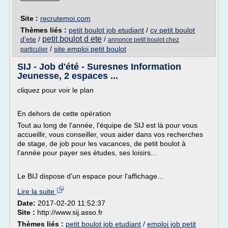
Site :
recrutemoi.com
Thèmes liés :
petit boulot job etudiant
/
cv petit boulot
petit boulot d ete
d'ete
/
/
annonce petit boulot chez
/
site emploi petit boulot
particulier
SIJ - Job d'été - Suresnes Information
Jeunesse, 2 espaces ...
cliquez pour voir le plan
En dehors de cette opération
Tout au long de l'année, l'équipe de SIJ est là pour vous
accueillir, vous conseiller, vous aider dans vos recherches
de stage, de job pour les vacances, de petit boulot à
l'année pour payer ses études, ses loisirs...
Le BIJ dispose d'un espace pour l'affichage...
Lire la suite
Date:
2017-02-20 11:52:37
Site :
http://www.sij.asso.fr
Thèmes liés :
petit boulot job etudiant
/
emploi job petit