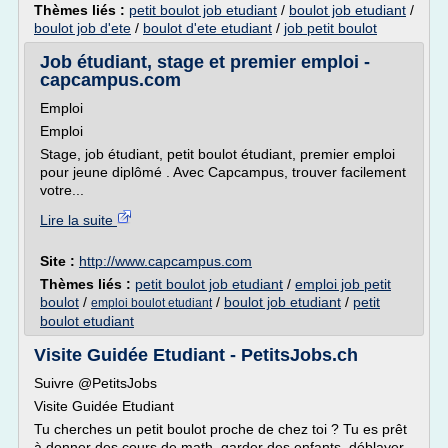
Thèmes liés :
petit boulot job etudiant
/
boulot job etudiant
/
boulot job d'ete
/
boulot d'ete etudiant
/
job petit boulot
Job étudiant, stage et premier emploi -
capcampus.com
Emploi
Emploi
Stage, job étudiant, petit boulot étudiant, premier emploi
pour jeune diplômé . Avec Capcampus, trouver facilement
votre...
Lire la suite
Site :
http://www.capcampus.com
Thèmes liés :
petit boulot job etudiant
/
emploi job petit
boulot
/
/
boulot job etudiant
/
petit
emploi boulot etudiant
boulot etudiant
Visite Guidée Etudiant - PetitsJobs.ch
Suivre @PetitsJobs
Visite Guidée Etudiant
Tu cherches un petit boulot proche de chez toi ? Tu es prêt
à donner des cours de math, garder des enfants, déblayer