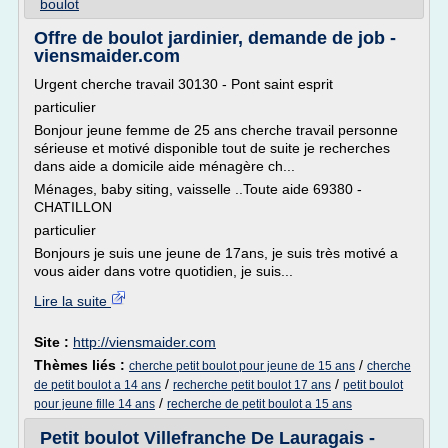
boulot
Offre de boulot jardinier, demande de job -
viensmaider.com
Urgent cherche travail 30130 - Pont saint esprit
particulier
Bonjour jeune femme de 25 ans cherche travail personne
sérieuse et motivé disponible tout de suite je recherches
dans aide a domicile aide ménagère ch...
Ménages, baby siting, vaisselle ..Toute aide 69380 -
CHATILLON
particulier
Bonjours je suis une jeune de 17ans, je suis très motivé a
vous aider dans votre quotidien, je suis...
Lire la suite
Site :
http://viensmaider.com
Thèmes liés :
/
cherche petit boulot pour jeune de 15 ans
cherche
/
/
de petit boulot a 14 ans
recherche petit boulot 17 ans
petit boulot
/
pour jeune fille 14 ans
recherche de petit boulot a 15 ans
Petit boulot Villefranche De Lauragais -