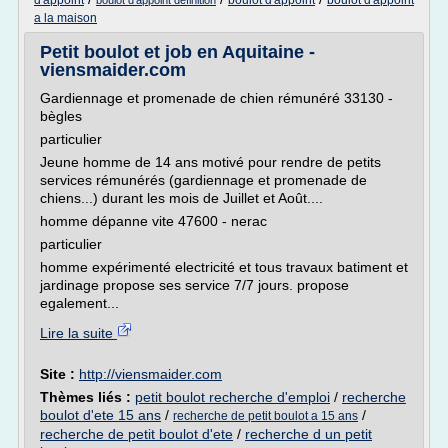
d'appoint
boulot d'appoint
boulot d'appoint
boulot d'appoint definition
a la maison
Petit boulot et job en Aquitaine -
viensmaider.com
Gardiennage et promenade de chien rémunéré 33130 -
bègles
particulier
Jeune homme de 14 ans motivé pour rendre de petits
services rémunérés (gardiennage et promenade de
chiens...) durant les mois de Juillet et Août....
homme dépanne vite 47600 - nerac
particulier
homme expérimenté electricité et tous travaux batiment et
jardinage propose ses service 7/7 jours. propose
egalement...
Lire la suite
Site :
http://viensmaider.com
Thèmes liés :
petit boulot recherche d'emploi
/
recherche
boulot d'ete 15 ans
/
/
recherche de petit boulot a 15 ans
recherche de petit boulot d'ete
/
recherche d un petit