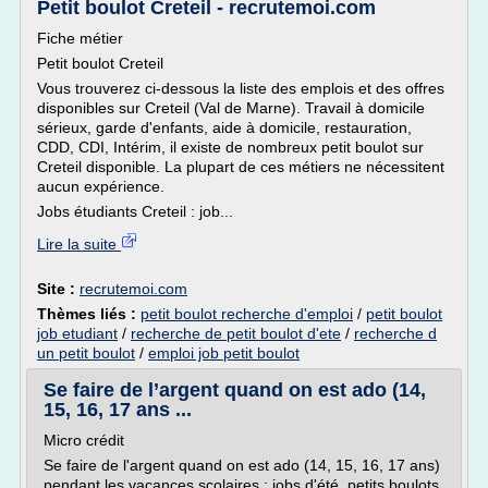
Petit boulot Creteil - recrutemoi.com
Fiche métier
Petit boulot Creteil
Vous trouverez ci-dessous la liste des emplois et des offres
disponibles sur Creteil (Val de Marne). Travail à domicile
sérieux, garde d'enfants, aide à domicile, restauration,
CDD, CDI, Intérim, il existe de nombreux petit boulot sur
Creteil disponible. La plupart de ces métiers ne nécessitent
aucun expérience.
Jobs étudiants Creteil : job...
Lire la suite
Site :
recrutemoi.com
Thèmes liés :
petit boulot recherche d'emploi
/
petit boulot
job etudiant
/
recherche de petit boulot d'ete
/
recherche d
un petit boulot
/
emploi job petit boulot
Se faire de l’argent quand on est ado (14,
15, 16, 17 ans ...
Micro crédit
Se faire de l'argent quand on est ado (14, 15, 16, 17 ans)
pendant les vacances scolaires : jobs d'été, petits boulots