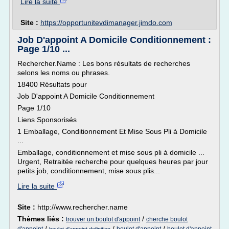
Lire la suite
Site :
https://opportunitevdimanager.jimdo.com
Job D'appoint A Domicile Conditionnement :
Page 1/10 ...
Rechercher.Name : Les bons résultats de recherches
selons les noms ou phrases.
18400 Résultats pour
Job D'appoint A Domicile Conditionnement
Page 1/10
Liens Sponsorisés
1 Emballage, Conditionnement Et Mise Sous Pli à Domicile
...
Emballage, conditionnement et mise sous pli à domicile ...
Urgent, Retraitée recherche pour quelques heures par jour
petits job, conditionnement, mise sous plis...
Lire la suite
Site :
http://www.rechercher.name
Thèmes liés :
/
trouver un boulot d'appoint
cherche boulot
/
/
/