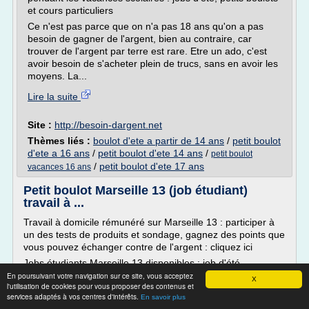
et cours particuliers
Ce n'est pas parce que on n'a pas 18 ans qu'on a pas
besoin de gagner de l'argent, bien au contraire, car
trouver de l'argent par terre est rare. Etre un ado, c'est
avoir besoin de s'acheter plein de trucs, sans en avoir les
moyens. La...
Lire la suite
Site :
http://besoin-dargent.net
Thèmes liés :
boulot d'ete a partir de 14 ans
/
petit boulot
d'ete a 16 ans
/
petit boulot d'ete 14 ans
/
petit boulot
/
petit boulot d'ete 17 ans
vacances 16 ans
Petit boulot Marseille 13 (job étudiant)
travail à ...
Travail à domicile rémunéré sur Marseille 13 : participer à
un des tests de produits et sondage, gagnez des points que
vous pouvez échanger contre de l'argent : cliquez ici
Jobs étudiants Marseille 13 disponibles : job d'été
saisonnier
En poursuivant votre navigation sur ce site, vous acceptez
X
l'utilisation de cookies pour vous proposer des contenus et
Examinez Recrutemoi si vous avez envie de trouver un
services adaptés à vos centres d'intérêts.
En savoir plus
boulot dans votre secteur. Notre site web Recrutemoi.com