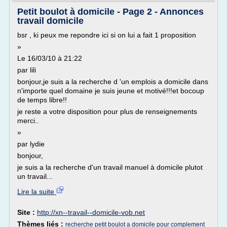
Petit boulot à domicile - Page 2 - Annonces
travail domicile
bsr , ki peux me repondre ici si on lui a fait 1 proposition
»
Le 16/03/10 à 21:22
par lili
bonjour,je suis a la recherche d 'un emplois a domicile dans
n'importe quel domaine je suis jeune et motivé!!!et bocoup
de temps libre!!
je reste a votre disposition pour plus de renseignements
merci..
»
par lydie
bonjour,
je suis a la recherche d'un travail manuel à domicile plutot
un travail...
Lire la suite
Site :
http://xn--travail--domicile-vob.net
Thèmes liés :
recherche petit boulot a domicile pour complement