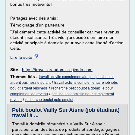
bonus très motivants !
Partagez avec des amis :
Témoignage d'un partenaire
"J'ai démarré cette activité de conseiller car mes revenus
étaient insuffisants. Très vite, j'ai décidé d'en faire mon
activité principale à domicile pour avoir cette liberté d'action.
Cela...
Lire la suite
Site :
https://travailleraudomicile.jimdo.com
Thèmes liés :
travail activite complementaire job jobs boulot
/
argent business etudiant
travail activite complementaire job jobs
/
boulot argent business
recherche petit boulot a domicile pour
/
complement de revenu
petit boulot domicile pour complement
/
revenu
recherche boulot pole emploi
Petit boulot Vailly Sur Aisne (job étudiant)
travail à ...
Travail à domicile rémunéré sur Vailly Sur Aisne :
participer à un des tests de produits et sondage, gagnez
des points que vous pouvez échanger contre de l'argent :