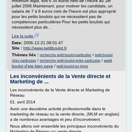
minimum légal, soit 6 35 euros nets de l'heure au 1er
juillet 2006.Maintenant, pour motiver les candidats, un
salaire de 7 à 8 euros nets de l'heure est plus approprié
pour les petits boulots qui ne nécessitent pas de
compétences particulières Pour les petits boulots qui
nécessitent plus de...
Lire la suite
Date:
2006-12-21 08:01:47
Site :
http://www.petitboulot.fr
Thèmes liés :
/
recherche petit boulot particulier
petit boulot
/
/
petit
chez particulier
recherche petit boulot entre particulier
boulot d'ete bien paye
/
petit boulot en ligne
Les inconvénients de la Vente directe et
Marketing de ...
Les inconvénients de la Vente directe et Marketing de
Réseau
01. avril 2014
Avoir une deuxième activité professionnelle dans le
marketing de réseau ou la vente directe, (MLM en anglais)
a de nombreux avantages et peu d'inconvénient.
Nous allons voir ensemble les principaux inconvénients du
Marketing de Réseau ou vente directe ...