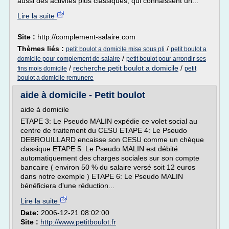
aussi des activités plus classiques, qui connaissent un...
Lire la suite
Site :
http://complement-salaire.com
Thèmes liés :
/
petit boulot a domicile mise sous pli
petit boulot a
/
domicile pour complement de salaire
petit boulot pour arrondir ses
/
recherche petit boulot a domicile
/
fins mois domicile
petit
boulot a domicile remunere
aide à domicile - Petit boulot
aide à domicile
ETAPE 3: Le Pseudo MALIN expédie ce volet social au
centre de traitement du CESU ETAPE 4: Le Pseudo
DEBROUILLARD encaisse son CESU comme un chèque
classique ETAPE 5: Le Pseudo MALIN est débité
automatiquement des charges sociales sur son compte
bancaire ( environ 50 % du salaire versé soit 12 euros
dans notre exemple ) ETAPE 6: Le Pseudo MALIN
bénéficiera d'une réduction...
Lire la suite
Date:
2006-12-21 08:02:00
Site :
http://www.petitboulot.fr