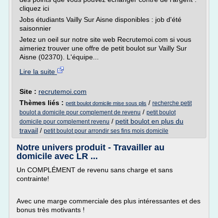
cliquez ici
Jobs étudiants Vailly Sur Aisne disponibles : job d'été
saisonnier
Jetez un oeil sur notre site web Recrutemoi.com si vous
aimeriez trouver une offre de petit boulot sur Vailly Sur
Aisne (02370). L'équipe...
Lire la suite
Site :
recrutemoi.com
Thèmes liés :
/
recherche petit
petit boulot domicile mise sous plis
/
boulot a domicile pour complement de revenu
petit boulot
/
petit boulot en plus du
domicile pour complement revenu
travail
/
petit boulot pour arrondir ses fins mois domicile
Notre univers produit - Travailler au
domicile avec LR ...
Un COMPLÉMENT de revenu sans charge et sans
contrainte!
Avec une marge commerciale des plus intéressantes et des
bonus très motivants !