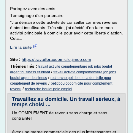
Partagez avec des amis :
Témoignage d'un partenaire
"J'ai démarré cette activité de conseiller car mes revenus
étaient insuffisants. Très vite, j'ai décidé d'en faire mon
activité principale à domicile pour avoir cette liberté d'action.
Cela...
Lire la suite
Site :
https://travailleraudomicile.jimdo.com
Thèmes liés :
travail activite complementaire job jobs boulot
/
argent business etudiant
travail activite complementaire job jobs
/
boulot argent business
recherche petit boulot a domicile pour
/
complement de revenu
petit boulot domicile pour complement
/
revenu
recherche boulot pole emploi
Travaillez au domicile. Un travail sérieux, à
temps choisi ...
Un COMPLÉMENT de revenu sans charge et sans
contrainte!
Avec une marge commerciale des plus intéressantes et