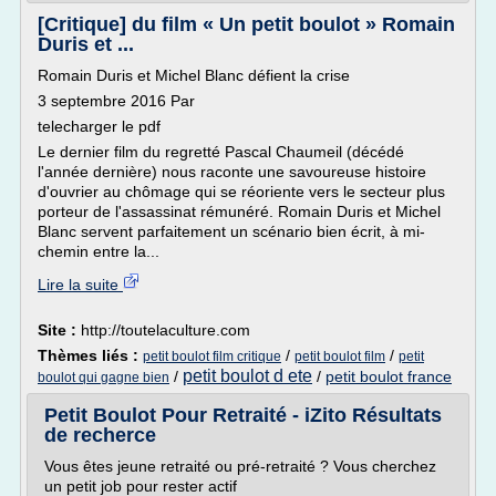
[Critique] du film « Un petit boulot » Romain
Duris et ...
Romain Duris et Michel Blanc défient la crise
3 septembre 2016 Par
telecharger le pdf
Le dernier film du regretté Pascal Chaumeil (décédé
l'année dernière) nous raconte une savoureuse histoire
d'ouvrier au chômage qui se réoriente vers le secteur plus
porteur de l'assassinat rémunéré. Romain Duris et Michel
Blanc servent parfaitement un scénario bien écrit, à mi-
chemin entre la...
Lire la suite
Site :
http://toutelaculture.com
Thèmes liés :
/
/
petit boulot film critique
petit boulot film
petit
petit boulot d ete
/
/
petit boulot france
boulot qui gagne bien
Petit Boulot Pour Retraité - iZito Résultats
de recherce
Vous êtes jeune retraité ou pré-retraité ? Vous cherchez
un petit job pour rester actif