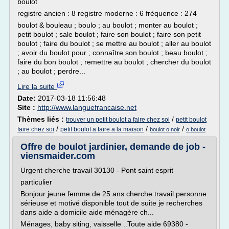
boulot
registre ancien : 8 registre moderne : 6 fréquence : 274
boulot & bouleau ; boulo ; au boulot ; monter au boulot ;
petit boulot ; sale boulot ; faire son boulot ; faire son petit
boulot ; faire du boulot ; se mettre au boulot ; aller au boulot
; avoir du boulot pour ; connaître son boulot ; beau boulot ;
faire du bon boulot ; remettre au boulot ; chercher du boulot
; au boulot ; perdre...
Lire la suite
Date:
2017-03-18 11:56:48
Site :
http://www.languefrancaise.net
Thèmes liés :
/
trouver un petit boulot a faire chez soi
petit boulot
/
/
/
faire chez soi
petit boulot a faire a la maison
boulot o noir
o boulot
Offre de boulot jardinier, demande de job -
viensmaider.com
Urgent cherche travail 30130 - Pont saint esprit
particulier
Bonjour jeune femme de 25 ans cherche travail personne
sérieuse et motivé disponible tout de suite je recherches
dans aide a domicile aide ménagère ch...
Ménages, baby siting, vaisselle ..Toute aide 69380 -