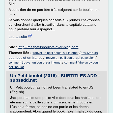
Si si.
A condition de ne pas être très exigeant sur le boulot non
plus.
Je vais donner quelques conseils aux jeunes chevronnés
qui cherchent à aller travailler dans la capitale catalane
pour parfaire leur espagnol...
Lire la suite
Site :
http://mespetitsboulots.over-blog.com
Thèmes liés :
/
trouver un
trouver un petit boulot sur internet
petit boulot en france
/
/
trouver un petit boulot qui paye bien
/
comment trouver un boulot sur internet
comment faire un cv pour
petit boulot
Un Petit boulot (2016) - SUBTITLES ADD -
subsadd.net
Un Petit boulot has not yet been translated to en-US
(English)
Jacques habite une petite ville dont tous les habitants ont
été mis sur la paille suite à un licenciement boursier.
L'usine a fermé, sa copine est partie et les dettes
s'accumulent. Alors quand le bookmaker mafieux du coin,