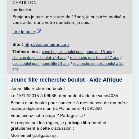
CHATILLON
particulier
Bonjours je suis une jeune de 17ans, je suis très motivé a
vous aider dans votre quotidien, je suis...
Lire la suite
Site :
http://viensmaider.com
Thèmes liés :
/
cherche petit boulot pour jeune de 15 ans
/
/
cherche de petit boulot a 14 ans
recherche petit boulot 17 ans
/
petit boulot pour jeune fille 14 ans
recherche de petit boulot a 15
ans
Jeune fille recherche boulot - Aide Afrique
Jeune fille recherche boulot
Le 15/12/2015 à 09h36, demande d'aide de vince4035
Besoin d'un boulot pour souvenir à mes besoin de ma mère
malade diplômé d'un BEPC numéro 47191390
Vous aimez cette page ? Partagez-la !
En respectant les règles, je participe librement et
gratuitement à cette discussion :
Mon email (obligatoire) :