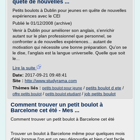
quête de nouvelles ...
Petits boulots à Dublin pour jeunes en quête de nouvelles
expériences avec le CEI
Publié le 01/12/2008 (archive)
Venir à Dublin pour améliorer son anglais, s'enrichir
autant sur le plan professionnel que personnel, se
confronter a de nouvelles expériences... autant de
motivation qui nécessite une bonne préparation. Qu'on se
le dise, l'anglais est la langue universelle. Quelle que soit
le...
Lire la suite
Date:
2017-09-21 09:48:41
Site :
http://www.studyrama.com
Thèmes liés :
/
petits boulot d ete
/
petits boulot pour jeune
/
/
job petits boulot
offre petits boulot
petits boulot etudiant
Comment trouver un petit boulot à
Barcelone cet été - Mes ...
Comment trouver un petit boulot à Barcelone cet été
Trouver un boulot à Barcelone même pour quelques mois
d'été lorsque l'on est un peu dégourdie et bien c'est facile.