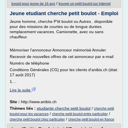
/
boulot pour jeune de 16 ans
trouver un petit boulot sur internet
Jeune etudiant cherche petit boulot - Emploi
Jeune homme, cherche P'tit boulot ou Autres.. disponible
pour des missions de courtes ou de longue durées.
remplacement vacances. Camionette, avec ou sans
chauffeur.
Mémoriser l'annonceur Annonceur mémorisé Annuler
Recevoir de nouvelles offres de cet annonceur par e-mail
Numéro de téléphone
Conditions Générales (CG) pour les clients d'anibis.ch (état:
17 août 2017)
1....
Lire la suite
Site :
http://www.anibis.ch
Thèmes liés :
etudiante cherche petit boulot
/
cherche petit
/
/
boulot pour les vacances
cherche petit boulot entre particulier
/
cherche petit boulot chez particulier
cherche petit boulot en france