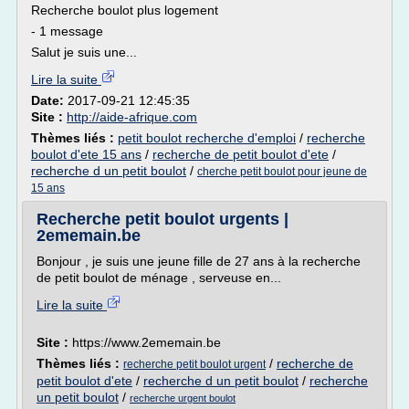
Recherche boulot plus logement
- 1 message
Salut je suis une...
Lire la suite
Date:
2017-09-21 12:45:35
Site :
http://aide-afrique.com
Thèmes liés :
petit boulot recherche d'emploi
/
recherche
boulot d'ete 15 ans
/
recherche de petit boulot d'ete
/
recherche d un petit boulot
/
cherche petit boulot pour jeune de
15 ans
Recherche petit boulot urgents |
2ememain.be
Bonjour , je suis une jeune fille de 27 ans à la recherche
de petit boulot de ménage , serveuse en...
Lire la suite
Site :
https://www.2ememain.be
Thèmes liés :
/
recherche de
recherche petit boulot urgent
petit boulot d'ete
/
recherche d un petit boulot
/
recherche
un petit boulot
/
recherche urgent boulot