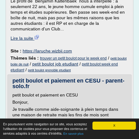
Le profil de Benjamin Kaltenbaek nous a interpellé : à
seulement 22 ans, le jeune homme cumule emploi à plein
temps et études supérieures. Ben passe ses week-end en
boîte de nuit, mais pas pour les mêmes raisons que les
autres étudiants : il est RP et en charge de la
communication d'un Club...
Lire la suite
Site :
https://laruche.wizbii.com
Thèmes liés :
/
trouver un petit boulot pour le week end
petit boulot
/
petit boulot job etudiant
/
petit boulot week end
boite de nuit
/
etudiant
petit boulot grenoble etudiant
petit boulot et paiement en CESU - parent-
solo.fr
petit boulot et paiement en CESU
Bonjour,
Je travaille comme aide-soignante à plein temps dans
une maison de retraite mais les fins de mois sont
vraiment galère.Du coup j'ai mis des petites annonces
En poursuivant votre navigation sur ce site, vous acceptez
dans différents commerces de ma commune pour
X
l'utilisation de cookies pour vous proposer des contenus et
proposer mes services,et j'ai mentionné que j'acceptais
services adaptés à vos centres d'intérêts.
En savoir plus
les CESU.Jusque là aucun appel!!je commencais à