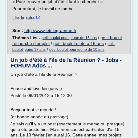
« Pour trouver un job d'été il faut le chercher »
Pour autant, le travail ne tombe...
Lire la suite
Site :
http://www.letelegramme.fr
Thèmes liés :
/
petit boulot
petit boulot pour jeune de 16 ans
recherche d'emploi
/
petit boulot d'ete a 16 ans
/
petit
/
boulot jeune 17 ans
petit boulot pour jeune de 10 ans
Un job d’été à l’île de la Réunion ? - Jobs -
FORUM Ados ...
Un job d'été à l'île de la Réunion ?
Peace and love leii gens ;)
Posté le 06/01/2013 à 15:12:30
Bonjour tout le monde !
(et bonne année au passage)
Je sais qu'il y a un post (exactement le meme ou presque)
qui a été posté hier. Mais mon cas est particulier. J'ai 15
ans. Le 10 février j'en aurai 16. Cette année, mes projets