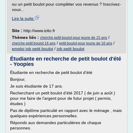
ou un petit boulot pour compléter vos revenus ? Inscrivez-
vous...
Lire la suite
Site :
http://www.izito.fr
Thèmes liés :
/
cherche petit boulot pour jeune de 15 ans
/
/
cherche petit boulot 16 ans
petit boulot pour jeune de 16 ans
emploi job petit boulot
/
job petit boulot
Étudiante en recherche de petit boulot d'été
- Yoopies
Étudiante en recherche de petit boulot d'été
Bonjour,
Je suis étudiante de 17 ans.
Recherchant un petit boulot d'été 2017 ( de juin a août )
pour me faire de l'argent pour de futur projet ( permis,
études )
Pas de diplôme particulié en rapport avec le ménage , mais
quelques expériences personnelles.
Réponds aux demandes particulières de chaque
personnes.