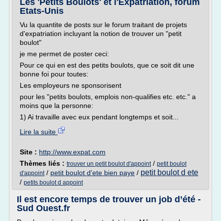
Les 'Petits Boulots' et l'Expatriation, forum
Etats-Unis
Vu la quantite de posts sur le forum traitant de projets
d'expatriation incluyant la notion de trouver un "petit
boulot"
je me permet de poster ceci:
Pour ce qui en est des petits boulots, que ce soit dit une
bonne foi pour toutes:
Les employeurs ne sponsorisent
pour les "petits boulots, emplois non-qualifies etc. etc." a
moins que la personne:
1) Ai travaille avec eux pendant longtemps et soit...
Lire la suite
Site :
http://www.expat.com
Thèmes liés :
/
trouver un petit boulot d'appoint
petit boulot
petit boulot d ete
/
petit boulot d'ete bien paye
/
d'appoint
/
petits boulot d appoint
Il est encore temps de trouver un job d’été -
Sud Ouest.fr