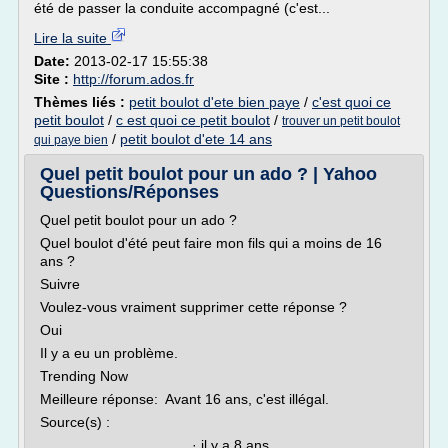
été de passer la conduite accompagné (c'est...
Lire la suite
Date:
2013-02-17 15:55:38
Site :
http://forum.ados.fr
Thèmes liés :
petit boulot d'ete bien paye
/
c'est quoi ce
petit boulot
/
c est quoi ce petit boulot
/
trouver un petit boulot
/
petit boulot d'ete 14 ans
qui paye bien
Quel petit boulot pour un ado ? | Yahoo
Questions/Réponses
Quel petit boulot pour un ado ?
Quel boulot d'été peut faire mon fils qui a moins de 16
ans ?
Suivre
Voulez-vous vraiment supprimer cette réponse ?
Oui
Il y a eu un problème.
Trending Now
Meilleure réponse: Avant 16 ans, c'est illégal.
Source(s) :
..................................... · il y a 8 ans