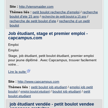
Site :
http://viensmaider.com
Thèmes liés :
petit boulot recherche d'emploi
/
recherche
boulot d'ete 15 ans
/
/
recherche de petit boulot a 15 ans
recherche de petit boulot d'ete
/
recherche d un petit
boulot
Job étudiant, stage et premier emploi -
capcampus.com
Emploi
Emploi
Stage, job étudiant, petit boulot étudiant, premier emploi
pour jeune diplômé . Avec Capcampus, trouver facilement
votre...
Lire la suite
Site :
http://www.capcampus.com
Thèmes liés :
petit boulot job etudiant
/
emploi job petit
boulot
/
/
boulot job etudiant
/
petit
emploi boulot etudiant
boulot etudiant
job étudiant vendée - petit boulot vendee