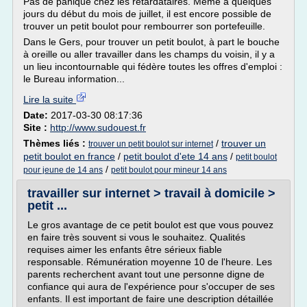
Pas de panique chez les retardataires. Même à quelques
jours du début du mois de juillet, il est encore possible de
trouver un petit boulot pour rembourrer son portefeuille.
Dans le Gers, pour trouver un petit boulot, à part le bouche
à oreille ou aller travailler dans les champs du voisin, il y a
un lieu incontournable qui fédère toutes les offres d'emploi :
le Bureau information...
Lire la suite
Date:
2017-03-30 08:17:36
Site :
http://www.sudouest.fr
Thèmes liés :
/
trouver un
trouver un petit boulot sur internet
petit boulot en france
/
petit boulot d'ete 14 ans
/
petit boulot
/
pour jeune de 14 ans
petit boulot pour mineur 14 ans
travailler sur internet > travail à domicile >
petit ...
Le gros avantage de ce petit boulot est que vous pouvez
en faire très souvent si vous le souhaitez. Qualités
requises aimer les enfants être sérieux fiable
responsable. Rémunération moyenne 10 de l'heure. Les
parents recherchent avant tout une personne digne de
confiance qui aura de l'expérience pour s'occuper de ses
enfants. Il est important de faire une description détaillée