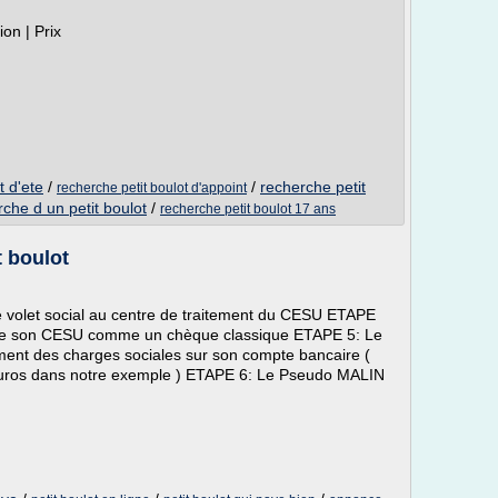
tion | Prix
t d'ete
/
/
recherche petit
recherche petit boulot d'appoint
che d un petit boulot
/
recherche petit boulot 17 ans
t boulot
volet social au centre de traitement du CESU ETAPE
 son CESU comme un chèque classique ETAPE 5: Le
ent des charges sociales sur son compte bancaire (
 euros dans notre exemple ) ETAPE 6: Le Pseudo MALIN