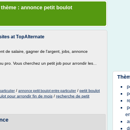
e thème : annonce petit boulot
sites at TopAlternate
ment de salaire, gagner de l'argent, jobs, annonce
 ou pro. Vous cherchez un petit job pour arrondir les...
Thèm
p
/
/
petit boulot
articulier
annonce petit boulot entre particulier
p
ulot pour arrondir fin de mois
/
recherche de petit
r
p
e
once
a
d