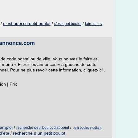
/
c est quoi ce petit boulot
/
/
c'est quoi boulot
faire un cv
 wannonce.com
de code postal ou de ville. Vous pouvez le faire et
du menu « Filtrer les annonces » à gauche de cette
l. Pour ne plus revoir cette information, cliquez-ici .
tion | Prix
'emploi
/
/
recherche petit boulot d'appoint
petit boulot etudiant
d'ete
/
recherche d un petit boulot