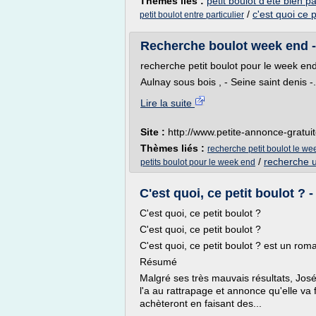
Thèmes liés :
petit boulot d'ete bien p
/
c'est quoi ce p
petit boulot entre particulier
Recherche boulot week end - 
recherche petit boulot pour le week en
Aulnay sous bois , - Seine saint denis -.
Lire la suite
Site :
http://www.petite-annonce-gratui
Thèmes liés :
recherche petit boulot le we
/
recherche u
petits boulot pour le week end
C'est quoi, ce petit boulot ?
C'est quoi, ce petit boulot ?
C'est quoi, ce petit boulot ?
C'est quoi, ce petit boulot ? est un ro
Résumé
Malgré ses très mauvais résultats, José
l'a au rattrapage et annonce qu'elle va
achèteront en faisant des...