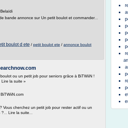
r
Belaïdi
a
 de bande annonce sur Un petit boulot et commander...
p
p
p
p
tit boulot d ete
/
petit boulot ete
/
annonce boulot
p
r
ar
a
fr.searchnow.com
p
t boulot ou un petit job pour seniors grâce à BiTWiiN !
r
 Lire la suite »
p
ur BiTWiiN.com
e
e
 ? Vous cherchez un petit job pour rester actif ou un
... Lire la suite...