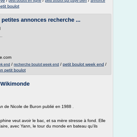
aye
/
/
/
petit boulot en ligne
petit boulot qui paye bien
annonce
etit boulot
petites annonces recherche ...
d
..
te.com
/
/
petit boulot week end
/
ek end
recherche boulot week end
n petit boulot
 - Wikimonde
man de Nicole de Buron publié en 1988 .
phine veut avoir le bac, et sa mère stresse à fond. Elle
 faire, avec Yann, le tour du monde en bateau qu'ils