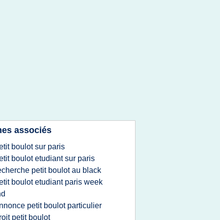
es associés
etit boulot sur paris
etit boulot etudiant sur paris
echerche petit boulot au black
etit boulot etudiant paris week
nd
nnonce petit boulot particulier
roit petit boulot