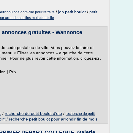
/
job petit boulot
/
petit
petit boulot a domicile pour retraite
our arrondir ses fins mois domicile
es annonces gratuites - Wannonce
de code postal ou de ville. Vous pouvez le faire et
du menu « Filtrer les annonces » à gauche de cette
l. Pour ne plus revoir cette information, cliquez-ici .
tion | Prix
/
recherche de petit boulot d'ete
/
s
recherche de petit
/
recherche petit boulot pour arrondir fin de mois
oint
MPRIMER DEPART COLLEGUE, Galerie ...