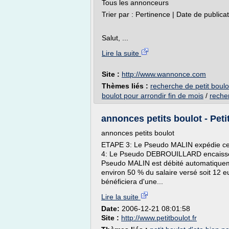
Tous les annonceurs
Trier par : Pertinence | Date de publica
Salut, ...
Lire la suite
Site :
http://www.wannonce.com
Thèmes liés :
recherche de petit boulo
boulot pour arrondir fin de mois
/
recher
annonces petits boulot - Peti
annonces petits boulot
ETAPE 3: Le Pseudo MALIN expédie ce 
4: Le Pseudo DEBROUILLARD encaisse
Pseudo MALIN est débité automatiquem
environ 50 % du salaire versé soit 12
bénéficiera d'une...
Lire la suite
Date:
2006-12-21 08:01:58
Site :
http://www.petitboulot.fr