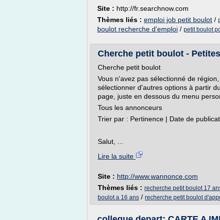
Site :
http://fr.searchnow.com
Thèmes liés :
emploi job petit boulot
/
boulot recherche d'emploi
/
petit boulot p
Cherche petit boulot - Petit
Cherche petit boulot
Vous n'avez pas sélectionné de région, 
sélectionner d'autres options à partir 
page, juste en dessous du menu personne
Tous les annonceurs
Trier par : Pertinence | Date de publica
Salut, ...
Lire la suite
Site :
http://www.wannonce.com
Thèmes liés :
recherche petit boulot 17 an
/
boulot a 16 ans
recherche petit boulot d'app
collegue depart: CARTE A I